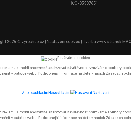
IČO-05507651
ight 2026 ©
zyroshop.cz
|
Nastavení cookies
| Tvorba www stránek
MAC
Používáme cookies
eklamu a mohli anonymně analyzovat návštěvnost, využíváme soubory cookies, 
e změnit v patičce webu. Podrobnější informace najdete v našich Zásadách oc
Ano, souhlasím
Nesouhlasím
Nastavení
eklamu a mohli anonymně analyzovat návštěvnost, využíváme soubory cookies, 
 změnit v patičce webu. Podrobnější informace najdete v našich Zásadách och