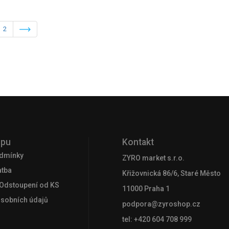
2
upu
Kontakt
dmínky
ZYRO market s.r.o.
atba
Křižovnická 86/6, Staré Město
 Odstoupení od KS
11000 Praha 1
osobních údajů
podpora@zyroshop.cz
tel: +420 604 708 999