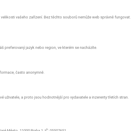
le velikosti vašeho zařízení. Bez těchto souborů nemůže web správně fungovat.
š preferovaný jazyk nebo region, ve kterém se nacházíte.
informace, často anonymně.
 uživatele, a proto jsou hodnotnější pro vydavatele a inzerenty třetích stran.
aré Město, 11000 Praha 1, IČ: 05507651.