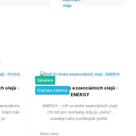
Skladem
h olejů -
Roll On Směs essenciálních olejů -
Doprava zdarma
ENERGY
senciálních
ENERGY – roll-on směs esenciálních olejů
i. Když máš
(10 ml) pro momenty, kdy jsi „mimo“,
ě pr…
unavený nebo potřebuješ rychle…
Naše cena: