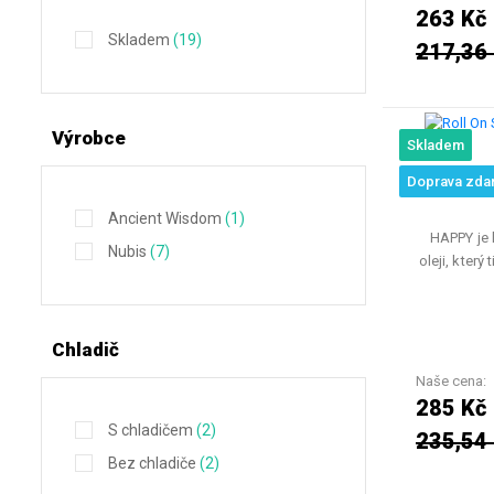
263 Kč
Skladem
(19)
217,36
Výrobce
Skladem
Roll On 
Doprava zda
Ancient Wisdom
(1)
HAPPY je 
Nubis
(7)
oleji, který
Chladič
Naše cena:
285 Kč
S chladičem
(2)
235,54
Bez chladiče
(2)