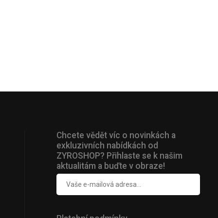
Chcete vědět víc o novinkách a
exkluzivních nabídkách od
ZYROSHOP? Přihlaste se k našim
aktualitám a buďte v obraze!