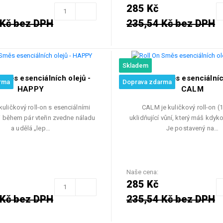
285 Kč
 Kč bez DPH
235,54 Kč bez DPH
Skladem
Směs esenciálních olejů -
Roll On Směs esenciálníc
rma
Doprava zdarma
HAPPY
CALM
kuličkový roll-on s esenciálními
CALM je kuličkový roll-on (1
 ti během pár vteřin zvedne náladu
uklidňující vůní, který máš kdyko
a udělá „lep…
Je postavený na…
Naše cena:
285 Kč
 Kč bez DPH
235,54 Kč bez DPH