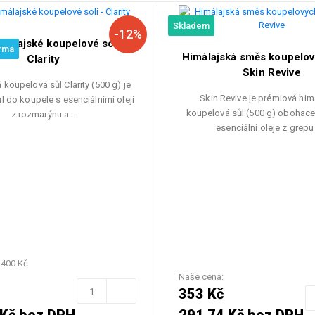
Skladem
-12%
málajské koupelové soli -
rma
Himálajská směs koupelový
Clarity
Skin Revive
 koupelová sůl Clarity (500 g) je
Skin Revive je prémiová him
ůl do koupele s esenciálními oleji
koupelová sůl (500 g) obohac
z rozmarýnu a…
esenciální oleje z grep
:
400 Kč
Naše cena:
353 Kč