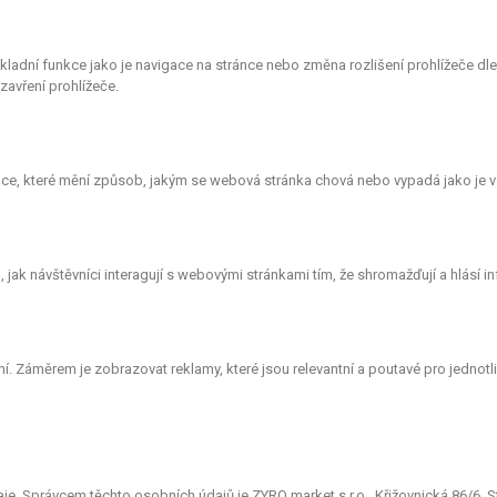
ákladní funkce jako je navigace na stránce nebo změna rozlišení prohlížeče d
avření prohlížeče.
e, které mění způsob, jakým se webová stránka chová nebo vypadá jako je vá
ak návštěvníci interagují s webovými stránkami tím, že shromažďují a hlásí 
. Záměrem je zobrazovat reklamy, které jsou relevantní a poutavé pro jednotlivé
. Správcem těchto osobních údajů je ZYRO market s.r.o., Křižovnická 86/6, St