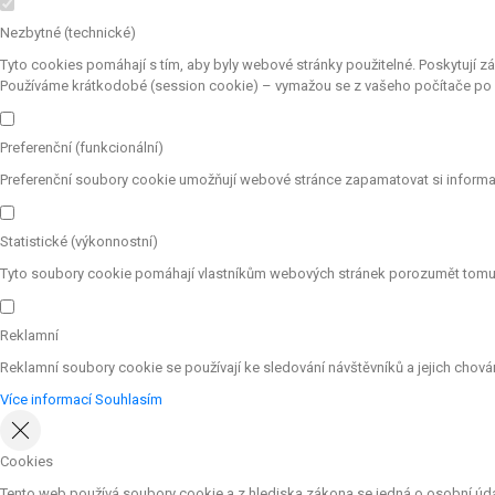
Nezbytné (technické)
Tyto cookies pomáhají s tím, aby byly webové stránky použitelné. Poskytují z
Používáme krátkodobé (session cookie) – vymažou se z vašeho počítače po z
Preferenční (funkcionální)
Preferenční soubory cookie umožňují webové stránce zapamatovat si informac
Statistické (výkonnostní)
Tyto soubory cookie pomáhají vlastníkům webových stránek porozumět tomu, j
Reklamní
Reklamní soubory cookie se používají ke sledování návštěvníků a jejich chování
Více informací
Souhlasím
Cookies
Tento web používá soubory cookie a z hlediska zákona se jedná o osobní údaje