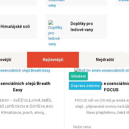
Doplňky pro
Himalájské soli
ledové vany
ovější
Nejlevnější
Nejdražší
Skladem
senciálních olejů Breath
Roll On směs essenciálníc
Doprava zdarma
Easy
FOCUS
EASY – SVĚŽÍ OLEJOVÁ SMĚS,
FOCUS roll-on (10 ml) je směs e
Š LEPŠÍ DECH A ČISTŠÍ HLAVU
olejů , připravená rovnou na kůž
) Klimatizace, prach, smog…
hlavu přeplněnou, čeká t
Naše cena: