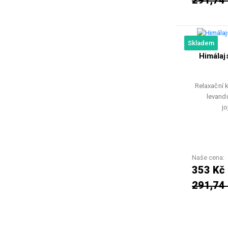
291,74
Skladem
Himálaj
Relaxační k
levand
j
Naše cena:
353 Kč
291,74