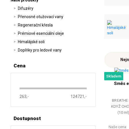
Naše produkty
Difuzéry
Přenosné otužovací vany
Regenerační křesla
Prémiové esenciální oleje
Himalájské soli
Doplňky pro ledové vany
Nejn
Cena
Skladem
Směs e
263,-
124721,-
BREATHE 
KDYŽ CHCE
(10 ml
Dostupnost
Naše cena: