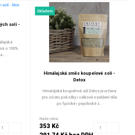
Skladem
ch solí -
álajská
ená o 100%
u a…
Himálajská směs koupelové soli -
Detox
Himalájská koupelová sůl Detox je určena
pro očistu pokožky i celkové osvěžení těla
po fyzické i psychické z…
Naše cena:
353 Kč