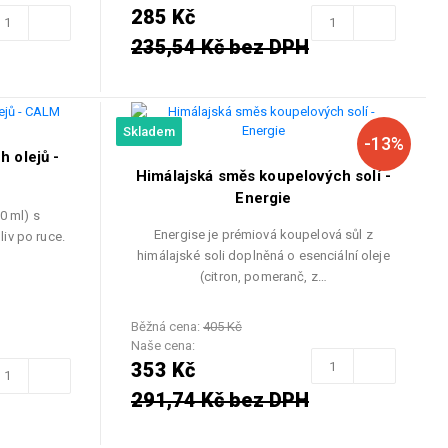
285 Kč
235,54 Kč bez DPH
Skladem
-13%
h olejů -
Himálajská směs koupelových solí -
Energie
0 ml) s
Energise je prémiová koupelová sůl z
liv po ruce.
himálajské soli doplněná o esenciální oleje
(citron, pomeranč, z…
Běžná cena:
405 Kč
Naše cena:
353 Kč
291,74 Kč bez DPH