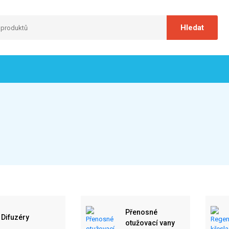
Přenosné
Difuzéry
otužovací vany