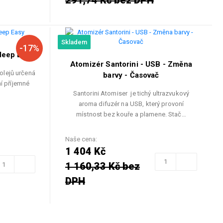
291,74 Kč bez DPH
Skladem
-17%
leep Easy
Atomizér Santorini - USB - Změna
olejů určená
barvy - Časovač
ní příjemné
Santorini Atomiser je tichý ultrazvukový
aroma difuzér na USB, který provoní
místnost bez kouře a plamene. Stač…
Naše cena:
1 404 Kč
1 160,33 Kč bez
DPH