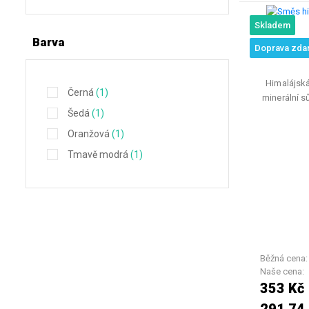
Skladem
Barva
Směs hi
Doprava zda
Himalájská
Černá
(1)
minerální s
Šedá
(1)
Oranžová
(1)
Tmavě modrá
(1)
Běžná cena
Naše cena:
353 Kč