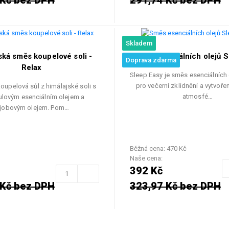
 Kč bez DPH
291,74 Kč bez DPH
Skladem
ská směs koupelové soli -
Směs esenciálních olejů S
Doprava zdarma
Relax
Sleep Easy je směs esenciálních 
pro večerní zklidnění a vytvoře
oupelová sůl z himálajské soli s
atmosfé…
ulovým esenciálním olejem a
ojobovým olejem. Pom…
Běžná cena:
470 Kč
Naše cena:
392 Kč
 Kč bez DPH
323,97 Kč bez DPH