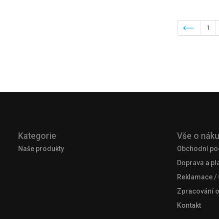
1
Kategorie
Vše o nák
Naše produkty
Obchodní po
Doprava a pl
Reklamace /
Zpracování 
Kontakt