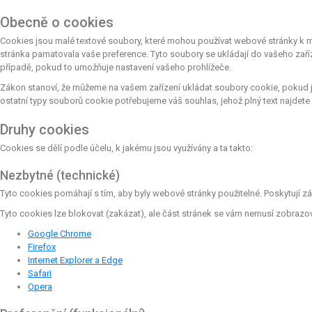
Obecně o cookies
Cookies jsou malé textové soubory, které mohou používat webové stránky k mn
stránka pamatovala vaše preference. Tyto soubory se ukládají do vašeho zaří
případě, pokud to umožňuje nastavení vašeho prohlížeče.
Zákon stanoví, že můžeme na vašem zařízení ukládat soubory cookie, pokud j
ostatní typy souborů cookie potřebujeme váš souhlas, jehož plný text najdete
Druhy cookies
Cookies se dělí podle účelu, k jakému jsou využívány a ta takto:
Nezbytné (technické)
Tyto cookies pomáhají s tím, aby byly webové stránky použitelné. Poskytují z
Tyto cookies lze blokovat (zakázat), ale část stránek se vám nemusí zobrazo
Google Chrome
Firefox
Internet Explorer a Edge
Safari
Opera