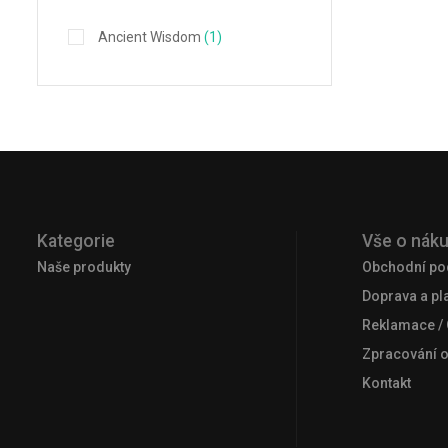
Ancient Wisdom
(1)
Kategorie
Vše o nák
Naše produkty
Obchodní po
Doprava a pl
Reklamace /
Zpracování 
Kontakt