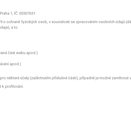
Praha 1, IČ: 05507651.
o ochraně fyzických osob, v souvislosti se zpracováním osobních údajů (dále
aje), a to:
ívaná část webu apod.)
dávání apod.)
ro některé účely (zaškrtnutím příslušné části), případně je možné zamítnout v
k profilování.