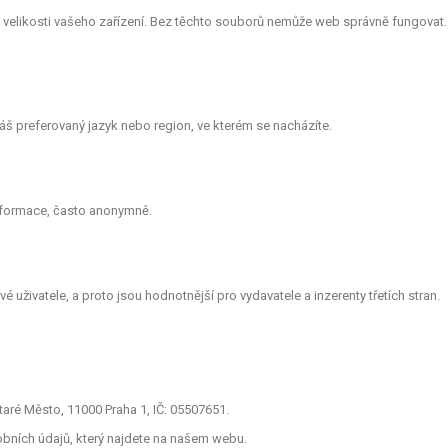
le velikosti vašeho zařízení. Bez těchto souborů nemůže web správně fungovat.
š preferovaný jazyk nebo region, ve kterém se nacházíte.
informace, často anonymně.
 uživatele, a proto jsou hodnotnější pro vydavatele a inzerenty třetích stran.
aré Město, 11000 Praha 1, IČ: 05507651.
obních údajů, který najdete na našem webu.