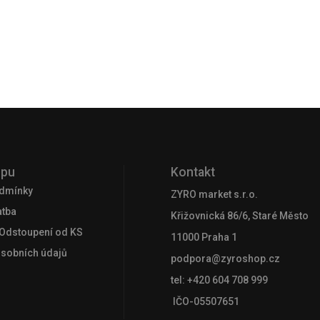
upu
Kontakt
dmínky
ZYRO market s.r.o.
atba
Křižovnická 86/6, Staré Město
 Odstoupení od KS
11000 Praha 1
osobních údajů
podpora@zyroshop.cz
tel: +420 604 708 999
IČO-05507651