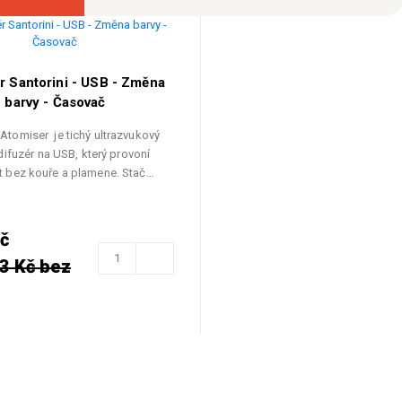
r Santorini - USB - Změna
barvy - Časovač
 Atomiser je tichý ultrazvukový
ifuzér na USB, který provoní
t bez kouře a plamene. Stač…
č
3 Kč bez