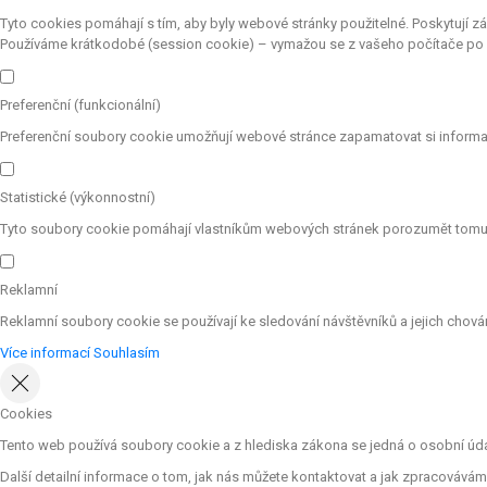
Tyto cookies pomáhají s tím, aby byly webové stránky použitelné. Poskytují z
Používáme krátkodobé (session cookie) – vymažou se z vašeho počítače po z
Preferenční (funkcionální)
Preferenční soubory cookie umožňují webové stránce zapamatovat si informac
Statistické (výkonnostní)
Tyto soubory cookie pomáhají vlastníkům webových stránek porozumět tomu, j
Reklamní
Reklamní soubory cookie se používají ke sledování návštěvníků a jejich chování
Více informací
Souhlasím
Cookies
Tento web používá soubory cookie a z hlediska zákona se jedná o osobní údaje
Další detailní informace o tom, jak nás můžete kontaktovat a jak zpracováv