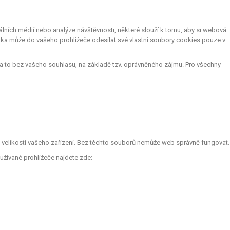
lních médií nebo analýze návštěvnosti, některé slouží k tomu, aby si webová
nka může do vašeho prohlížeče odesílat své vlastní soubory cookies pouze v
a to bez vašeho souhlasu, na základě tzv. oprávněného zájmu. Pro všechny
le velikosti vašeho zařízení. Bez těchto souborů nemůže web správně fungovat.
užívané prohlížeče najdete zde: