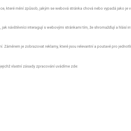
e, které mění způsob, jakým se webová stránka chová nebo vypadá jako je vá
ak návštěvníci interagují s webovými stránkami tím, že shromažďují a hlásí 
. Záměrem je zobrazovat reklamy, které jsou relevantní a poutavé pro jednotlivé
jejichž vlastní zásady zpracování uvádíme zde: