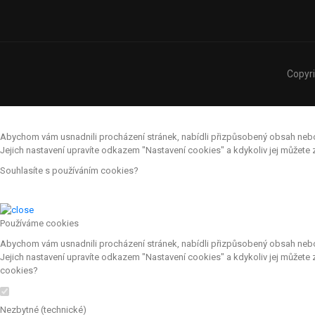
Copyr
Abychom vám usnadnili procházení stránek, nabídli přizpůsobený obsah nebo r
Jejich nastavení upravíte odkazem "Nastavení cookies" a kdykoliv jej můžet
Souhlasíte s používáním cookies?
Používáme cookies
Abychom vám usnadnili procházení stránek, nabídli přizpůsobený obsah nebo r
Jejich nastavení upravíte odkazem "Nastavení cookies" a kdykoliv jej můžete
cookies?
Nezbytné (technické)