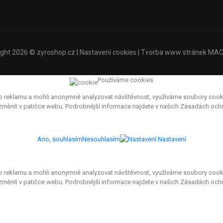
ight 2026 ©
zyroshop.cz
|
Nastavení cookies
| Tvorba www stránek
MAC
Používáme cookies
eklamu a mohli anonymně analyzovat návštěvnost, využíváme soubory cookies, 
e změnit v patičce webu. Podrobnější informace najdete v našich Zásadách oc
Ano, souhlasím
Nesouhlasím
Nastavení
eklamu a mohli anonymně analyzovat návštěvnost, využíváme soubory cookies, 
 změnit v patičce webu. Podrobnější informace najdete v našich Zásadách och