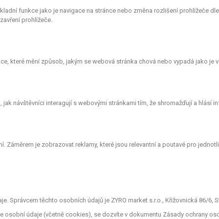
ákladní funkce jako je navigace na stránce nebo změna rozlišení prohlížeče d
avření prohlížeče.
e, které mění způsob, jakým se webová stránka chová nebo vypadá jako je vá
ak návštěvníci interagují s webovými stránkami tím, že shromažďují a hlásí 
. Záměrem je zobrazovat reklamy, které jsou relevantní a poutavé pro jednotlivé
. Správcem těchto osobních údajů je ZYRO market s.r.o., Křižovnická 86/6, St
áme osobní údaje (včetně cookies), se dozvíte v dokumentu Zásady ochrany os