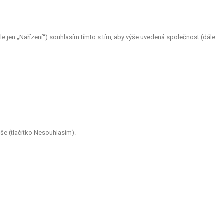
 jen „Nařízení“) souhlasím tímto s tím, aby výše uvedená společnost (dále
še (tlačítko Nesouhlasím).