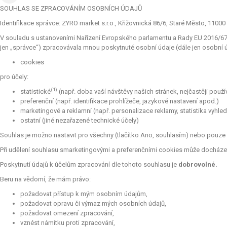
SOUHLAS SE ZPRACOVÁNÍM OSOBNÍCH ÚDAJŮ
Identifikace správce: ZYRO market s.r.o., Křižovnická 86/6, Staré Město, 11000 
V souladu s ustanoveními Nařízení Evropského parlamentu a Rady EU 2016/679 
jen „správce“) zpracovávala mnou poskytnuté osobní údaje (dále jen osobní úd
cookies
pro účely:
(1)
statistické
(např. doba vaší návštěvy našich stránek, nejčastěji použ
preferenční (např. identifikace prohlížeče, jazykové nastavení apod.)
marketingové a reklamní (např. personalizace reklamy, statistika vyhle
ostatní (jiné nezařazené technické účely)
Souhlas je možno nastavit pro všechny (tlačítko Ano, souhlasím) nebo pouze p
Při udělení souhlasu smarketingovými a preferenčními cookies může docházet 
Poskytnutí údajů k účelům zpracování dle tohoto souhlasu je
dobrovolné.
Beru na vědomí, že mám právo:
požadovat přístup k mým osobním údajům,
požadovat opravu či výmaz mých osobních údajů,
požadovat omezení zpracování,
vznést námitku proti zpracování,