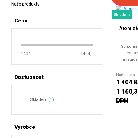
Naše produkty
Skladem
Cena
Atomizé
Santorini
aroma d
1404,-
1404,-
místnos
Naše cena:
Dostupnost
1 404 K
1 160,3
Skladem
(1)
DPH
Výrobce