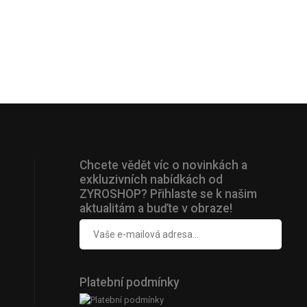
Chcete vědět víc o novinkách a
exkluzivních nabídkách od
ZYROSHOP? Přihlaste se k našim
aktualitám a buďte v obraze!
Platební podmínky