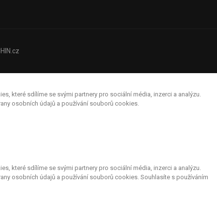
HIN.cz
které sdílíme se svými partnery pro sociální média, inzerci a analýzu.
hrany osobních údajů a používání souborů cookies.
které sdílíme se svými partnery pro sociální média, inzerci a analýzu.
rany osobních údajů a používání souborů cookies. Souhlasíte s používáním