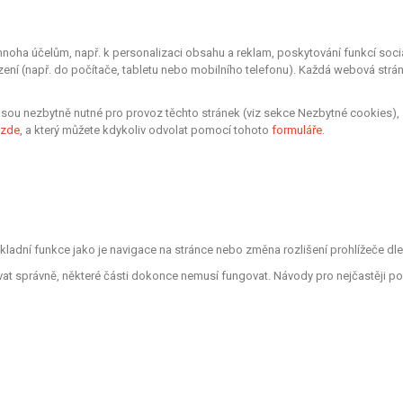
oha účelům, např. k personalizaci obsahu a reklam, poskytování funkcí sociá
zení (např. do počítače, tabletu nebo mobilního telefonu). Každá webová strá
sou nezbytně nutné pro provoz těchto stránek (viz sekce Nezbytné cookies), 
zde
, a který můžete kdykoliv odvolat pomocí tohoto
formuláře
.
ákladní funkce jako je navigace na stránce nebo změna rozlišení prohlížeče d
vat správně, některé části dokonce nemusí fungovat. Návody pro nejčastěji po