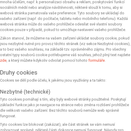
mnoha účelům, např. k personalizaci obsahu a reklam, poskytování funkcí
sociálních médií nebo analýze návštěvnosti, některé slouží k tomu, aby si
webová stránka pamatovala vaše preference. Tyto soubory se ukládají do
vašeho zařízení (např. do počítače, tabletu nebo mobilního telefonu). Každá
webová stránka může do vašeho prohlížeče odesílat své vlastní soubory
cookies pouze v případě, pokud to umožňuje nastavení vašeho prohlížeče.
Zákon stanoví, že můžeme na vašem zařízení ukládat soubory cookie, pokud
jsou nezbytně nutné pro provoz těchto stránek (viz sekce Nezbytné cookies),
a to bez vašeho souhlasu, na základě tzv. oprávněného zájmu. Pro všechny
ostatní typy souborů cookie potřebujeme váš souhlas, jehož plný text najdete
zde
, a který můžete kdykoliv odvolat pomocí tohoto
formuláře
.
Druhy cookies
Cookies se dělí podle účelu, k jakému jsou využívány a ta takto:
Nezbytné (technické)
Tyto cookies pomáhají s tím, aby byly webové stránky použitelné. Poskytují
základní funkce jako je navigace na stránce nebo změna rozlišení prohlížeče
dle velikosti vašeho zařízení. Bez těchto souborů nemůže web správně
fungovat.
Tyto cookies lze blokovat (zakázat), ale část stránek se vám nemusí
zobrazovat správně, některé části dokonce nemusí fungovat. Návody pro