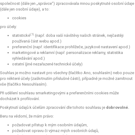
společnost (dále jen „správce“) zpracovávala mnou poskytnuté osobní údaje
(dále jen osobní údaje), a to:
cookies
pro účely:
(1)
statistické
(např. doba vaší návštěvy našich stránek, nejčastěji
používaná část webu apod.)
preferenční (např. identifikace prohlížeče, jazykové nastavení apod.)
marketingové a reklamní (např. personalizace reklamy, statistika
vyhledávání apod.)
ostatní (jiné nezařazené technické účely)
Souhlas je možno nastavit pro všechny (tlačítko Ano, souhlasím) nebo pouze
pro některé účely (zaškrtnutím příslušné části), případně je možné zamítnout
vše (tlačítko Nesouhlasím).
Při udělení souhlasu smarketingovými a preferenčními cookies může
docházet k profilování.
Poskytnutí údajů k účelům zpracování dle tohoto souhlasu je
dobrovolné.
Beru na vědomí, že mám právo:
požadovat přístup k mým osobním údajům,
požadovat opravu či výmaz mých osobních údajů,