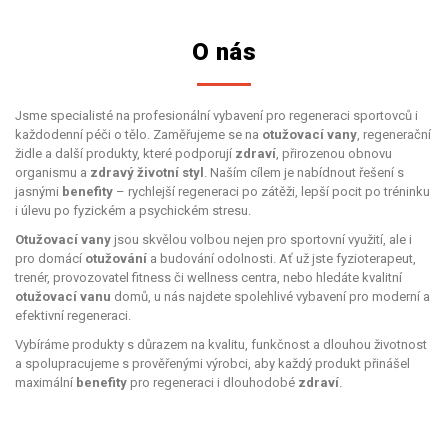
O nás
Jsme specialisté na profesionální vybavení pro regeneraci sportovců i
každodenní péči o tělo. Zaměřujeme se na
otužovací vany
, regenerační
židle a další produkty, které podporují
zdraví
, přirozenou obnovu
organismu a
zdravý životní styl
. Naším cílem je nabídnout řešení s
jasnými
benefity
– rychlejší regeneraci po zátěži, lepší pocit po tréninku
i úlevu po fyzickém a psychickém stresu.
Otužovací vany
jsou skvělou volbou nejen pro sportovní využití, ale i
pro domácí
otužování
a budování odolnosti. Ať už jste fyzioterapeut,
trenér, provozovatel fitness či wellness centra, nebo hledáte kvalitní
otužovací vanu
domů, u nás najdete spolehlivé vybavení pro moderní a
efektivní regeneraci.
Vybíráme produkty s důrazem na kvalitu, funkčnost a dlouhou životnost
a spolupracujeme s prověřenými výrobci, aby každý produkt přinášel
maximální
benefity
pro regeneraci i dlouhodobé
zdraví
.