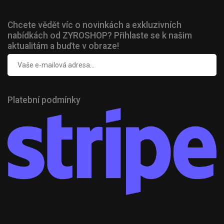
Chcete vědět víc o novinkách a exkluzivních
nabídkách od ZYROSHOP? Přihlaste se k našim
aktualitám a buďte v obraze!
Platební podmínky