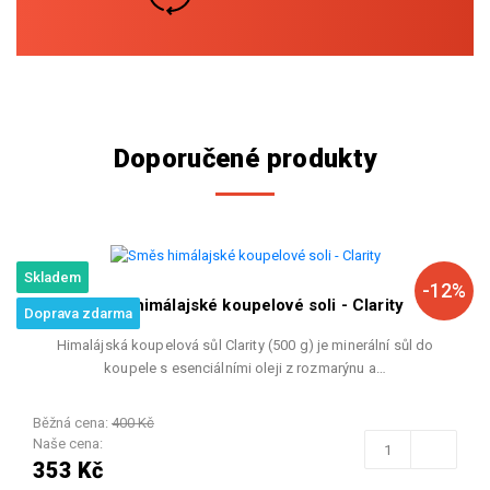
Doporučené produkty
Skladem
-12%
Směs himálajské koupelové soli - Clarity
Doprava zdarma
Himalájská koupelová sůl Clarity (500 g) je minerální sůl do
koupele s esenciálními oleji z rozmarýnu a…
Běžná cena:
400 Kč
Naše cena:
353 Kč