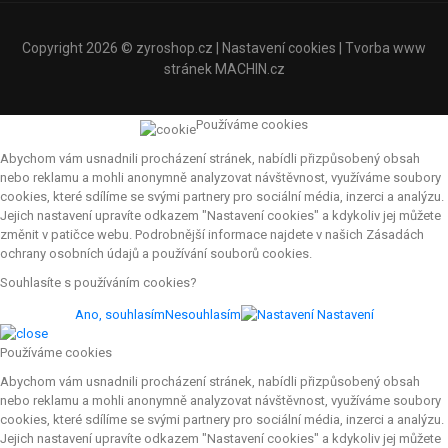
Copyright 2026 ©
zyroshop.cz
|
Nastavení cookies
| Tvorba www
stránek
MACHIN.cz
Používáme cookies
Abychom vám usnadnili procházení stránek, nabídli přizpůsobený obsah
nebo reklamu a mohli anonymně analyzovat návštěvnost, využíváme soubory
cookies, které sdílíme se svými partnery pro sociální média, inzerci a analýzu.
Jejich nastavení upravíte odkazem "Nastavení cookies" a kdykoliv jej můžete
změnit v patičce webu. Podrobnější informace najdete v našich Zásadách
ochrany osobních údajů a používání souborů cookies.
Souhlasíte s používáním cookies?
Ano, souhlasím
Nesouhlasím
Nastavení
Používáme cookies
Abychom vám usnadnili procházení stránek, nabídli přizpůsobený obsah
nebo reklamu a mohli anonymně analyzovat návštěvnost, využíváme soubory
cookies, které sdílíme se svými partnery pro sociální média, inzerci a analýzu.
Jejich nastavení upravíte odkazem "Nastavení cookies" a kdykoliv jej můžete