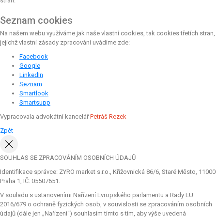
stran.
Seznam cookies
Na našem webu využíváme jak naše vlastní cookies, tak cookies třetích stran,
jejichž vlastní zásady zpracování uvádíme zde:
Facebook
Google
LinkedIn
Seznam
Smartlook
Smartsupp
Vypracovala advokátní kancelář
Petráš Rezek
Zpět
SOUHLAS SE ZPRACOVÁNÍM OSOBNÍCH ÚDAJŮ
Identifikace správce: ZYRO market s.r.o., Křižovnická 86/6, Staré Město, 11000
Praha 1, IČ: 05507651.
V souladu s ustanoveními Nařízení Evropského parlamentu a Rady EU
2016/679 o ochraně fyzických osob, v souvislosti se zpracováním osobních
údajů (dále jen „Nařízení“) souhlasím tímto s tím, aby výše uvedená