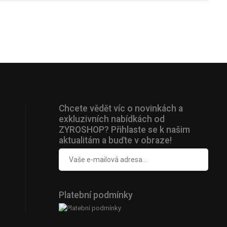
Chcete vědět víc o novinkách a
exkluzivních nabídkách od
ZYROSHOP? Přihlaste se k našim
aktualitám a buďte v obraze!
Platební podmínky