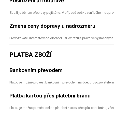
Poškození při dopravě
Zboží je během přepravy pojištěno. V případě poškození během doprav
Změna ceny dopravy u nadrozměru
Provozovatel internetového obchodu si vyhrazuje právo ve výjimečnýc
PLATBA ZBOŽÍ
Bankovním převodem
Platbu je možné provést bankovním převodem na účet provozovatele in
Platba kartou přes platební bránu
Platbu je možné provést online platební kartou přes platební bránu, vče