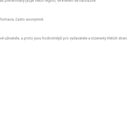
š preferovaný jazyk nebo region, ve kterém se nacházíte.
informace, často anonymně.
 uživatele, a proto jsou hodnotnější pro vydavatele a inzerenty třetích stran.