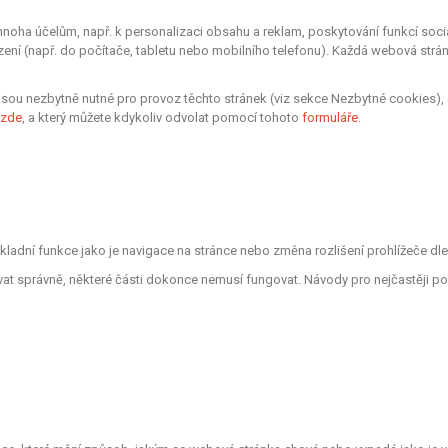
oha účelům, např. k personalizaci obsahu a reklam, poskytování funkcí sociá
zení (např. do počítače, tabletu nebo mobilního telefonu). Každá webová strá
sou nezbytně nutné pro provoz těchto stránek (viz sekce Nezbytné cookies), 
zde
, a který můžete kdykoliv odvolat pomocí tohoto
formuláře
.
ákladní funkce jako je navigace na stránce nebo změna rozlišení prohlížeče d
vat správně, některé části dokonce nemusí fungovat. Návody pro nejčastěji po