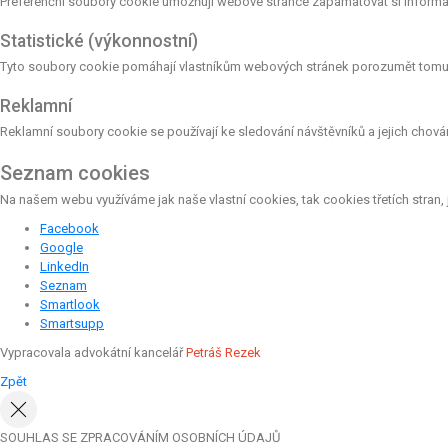
Preferenční soubory cookie umožňují webové stránce zapamatovat si informac
Statistické (výkonnostní)
Tyto soubory cookie pomáhají vlastníkům webových stránek porozumět tomu, j
Reklamní
Reklamní soubory cookie se používají ke sledování návštěvníků a jejich chování
Seznam cookies
Na našem webu využíváme jak naše vlastní cookies, tak cookies třetích stran, 
Facebook
Google
LinkedIn
Seznam
Smartlook
Smartsupp
Vypracovala advokátní kancelář
Petráš Rezek
Zpět
SOUHLAS SE ZPRACOVÁNÍM OSOBNÍCH ÚDAJŮ