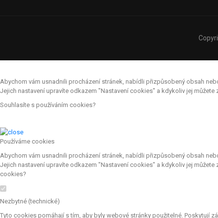
Copyr
Abychom vám usnadnili procházení stránek, nabídli přizpůsobený obsah nebo r
Jejich nastavení upravíte odkazem "Nastavení cookies" a kdykoliv jej můžet
Souhlasíte s používáním cookies?
Používáme cookies
Abychom vám usnadnili procházení stránek, nabídli přizpůsobený obsah nebo r
Jejich nastavení upravíte odkazem "Nastavení cookies" a kdykoliv jej můžete
cookies?
Nezbytné (technické)
Tyto cookies pomáhají s tím, aby byly webové stránky použitelné. Poskytují z