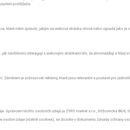
avření prohlížeče.
e, které mění způsob, jakým se webová stránka chová nebo vypadá jako je vá
ak návštěvníci interagují s webovými stránkami tím, že shromažďují a hlásí 
. Záměrem je zobrazovat reklamy, které jsou relevantní a poutavé pro jednotlivé
. Správcem těchto osobních údajů je ZYRO market s.r.o., Křižovnická 86/6, St
áme osobní údaje (včetně cookies), se dozvíte v dokumentu Zásady ochrany os