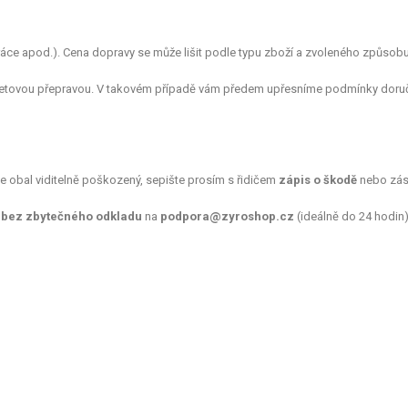
e apod.). Cena dopravy se může lišit podle typu zboží a zvoleného způsobu
aletovou přepravou. V takovém případě vám předem upřesníme podmínky doruč
je obal viditelně poškozený, sepište prosím s řidičem
zápis o škodě
nebo zás
m
bez zbytečného odkladu
na
podpora@zyroshop.cz
(ideálně do 24 hodin) 