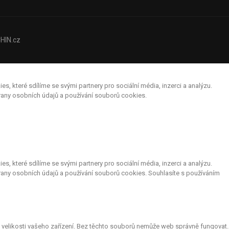
HIN.cz
které sdílíme se svými partnery pro sociální média, inzerci a analýzu.
hrany osobních údajů a používání souborů cookies.
které sdílíme se svými partnery pro sociální média, inzerci a analýzu.
rany osobních údajů a používání souborů cookies. Souhlasíte s používáním
le velikosti vašeho zařízení. Bez těchto souborů nemůže web správně fungovat.