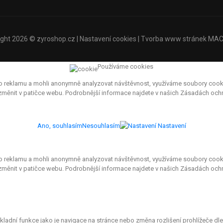
ight 2026 ©
zyroshop.cz
|
Nastavení cookies
| Tvorba www stránek
MAC
Používáme cookies
eklamu a mohli anonymně analyzovat návštěvnost, využíváme soubory cookies, 
e změnit v patičce webu. Podrobnější informace najdete v našich Zásadách oc
Ano, souhlasím
Nesouhlasím
Nastavení
eklamu a mohli anonymně analyzovat návštěvnost, využíváme soubory cookies, 
 změnit v patičce webu. Podrobnější informace najdete v našich Zásadách och
ákladní funkce jako je navigace na stránce nebo změna rozlišení prohlížeče d