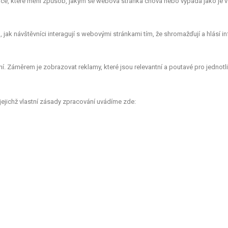
e, které mění způsob, jakým se webová stránka chová nebo vypadá jako je vá
ak návštěvníci interagují s webovými stránkami tím, že shromažďují a hlásí 
. Záměrem je zobrazovat reklamy, které jsou relevantní a poutavé pro jednotlivé
jejichž vlastní zásady zpracování uvádíme zde: