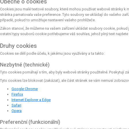
Obecně o cookies
Cookies jsou malé textové soubory, které mohou používat webové stránky k mn
stránka pamatovala vaše preference. Tyto soubory se ukládají do vašeho zaří
případě, pokud to umožňuje nastavení vašeho prohlížeče.
Zákon stanoví, že můžeme na vašem zařízení ukládat soubory cookie, pokud j
ostatní typy souborů cookie potřebujeme váš souhlas, jehož plný text najdete
Druhy cookies
Cookies se dělí podle účelu, k jakému jsou využívány a ta takto:
Nezbytné (technické)
Tyto cookies pomáhají s tím, aby byly webové stránky použitelné. Poskytují z
Tyto cookies lze blokovat (zakázat), ale část stránek se vám nemusí zobrazo
Google Chrome
Firefox
Internet Explorer a Edge
Safari
Opera
Preferenční (funkcionální)