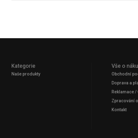
Kategorie
Vše o nák
Naše produkty
Obchodní po
Doprava a pl
Reklamace /
Zpracování 
Kontakt