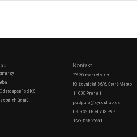
upu
Kontakt
dmínky
ZYRO market s.r.o.
atba
Křižovnická 86/6, Staré Město
 Odstoupení od KS
11000 Praha 1
osobních údajů
podpora@zyroshop.cz
tel: +420 604 708 999
IČO-05507651