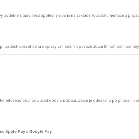
y budeme situaci řešit společně s vámi na základě fotodokumentace a přípa
h případech upravit cenu dopravy vzhledem k povaze zboží (hmotnost, rozměry
ternetového obchodu před dodáním zboží. Zboží je odesíláno po připsání čás
tně
Apple Pay
a
Google Pay