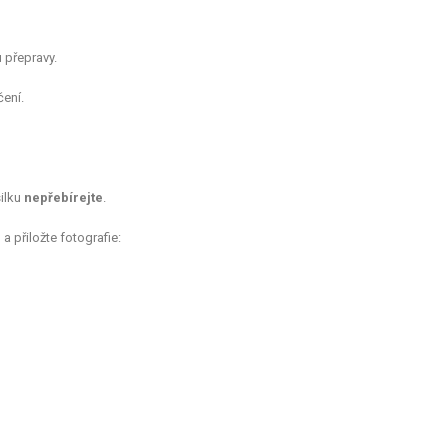
 přepravy.
ení.
ilku
nepřebírejte
.
a přiložte fotografie: