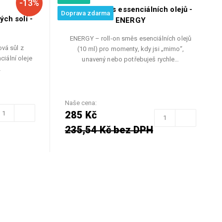
-13%
Roll On Směs essenciálních olejů -
Doprava zdarma
ch solí -
ENERGY
ENERGY – roll-on směs esenciálních olejů
vá sůl z
(10 ml) pro momenty, kdy jsi „mimo“,
ciální oleje
unavený nebo potřebuješ rychle…
…
Naše cena:
285 Kč
235,54 Kč bez DPH