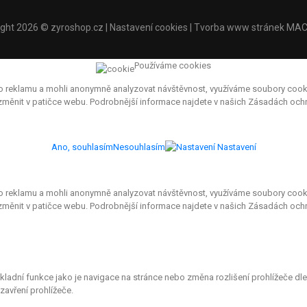
ight 2026 ©
zyroshop.cz
|
Nastavení cookies
| Tvorba www stránek
MAC
Používáme cookies
eklamu a mohli anonymně analyzovat návštěvnost, využíváme soubory cookies, 
e změnit v patičce webu. Podrobnější informace najdete v našich Zásadách oc
Ano, souhlasím
Nesouhlasím
Nastavení
eklamu a mohli anonymně analyzovat návštěvnost, využíváme soubory cookies, 
 změnit v patičce webu. Podrobnější informace najdete v našich Zásadách och
ákladní funkce jako je navigace na stránce nebo změna rozlišení prohlížeče d
avření prohlížeče.