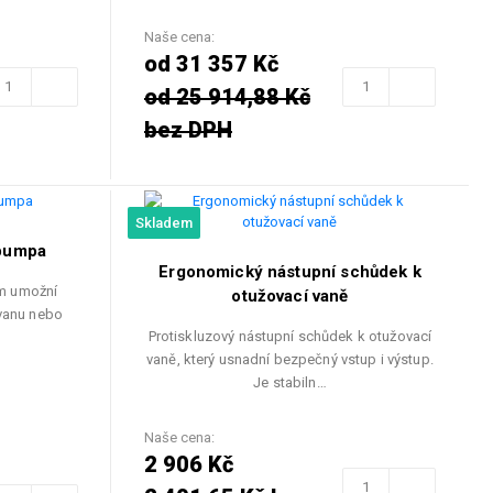
Naše cena:
od 31 357 Kč
od 25 914,88 Kč
bez DPH
Skladem
 pumpa
Ergonomický nástupní schůdek k
ám umožní
otužovací vaně
 vanu nebo
Protiskluzový nástupní schůdek k otužovací
vaně, který usnadní bezpečný vstup i výstup.
Je stabiln…
Naše cena:
2 906 Kč