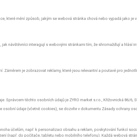
e, které mění způsob, jakým se webová stránka chová nebo vypadá jako je vá
ak návštěvníci interagují s webovými stránkami tím, že shromažďují a hlásí 
. Záměrem je zobrazovat reklamy, které jsou relevantní a poutavé pro jednotlivé
. Správcem těchto osobních údajů je ZYRO market s.r.o., Křižovnická 86/6, St
áme osobní údaje (včetně cookies), se dozvíte v dokumentu Zásady ochrany os
oha účelům, např. k personalizaci obsahu a reklam, poskytování funkcí sociá
zení (např. do počítače, tabletu nebo mobilního telefonu). Každá webová strá