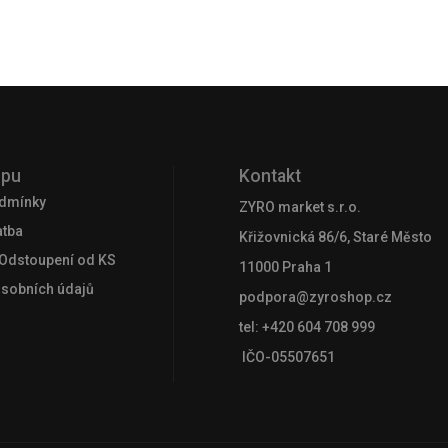
upu
Kontakt
dmínky
ZYRO market s.r.o.
atba
Křižovnická 86/6, Staré Město
 Odstoupení od KS
11000 Praha 1
osobních údajů
podpora@zyroshop.cz
tel: +420 604 708 999
IČO-05507651