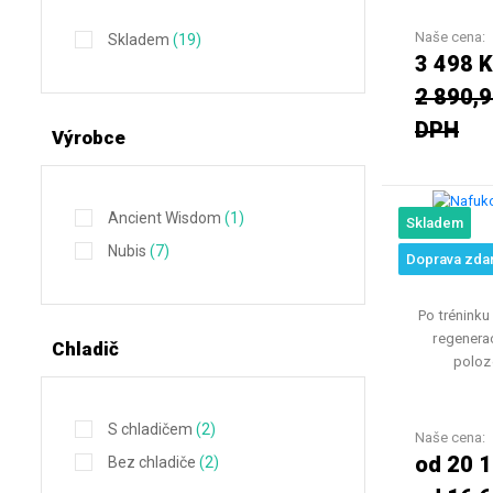
Naše cena:
Skladem
(19)
3 498 K
2 890,9
DPH
Výrobce
Ancient Wisdom
(1)
Skladem
Nafuko
Nubis
(7)
Doprava zda
Po tréninku
regenerac
Chladič
poloz
S chladičem
(2)
Naše cena:
od 20 
Bez chladiče
(2)