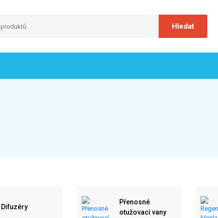
Přenosné
Difuzéry
otužovací vany