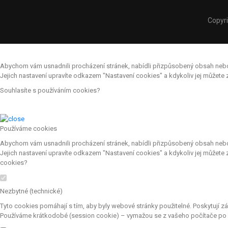
Copyr
Abychom vám usnadnili procházení stránek, nabídli přizpůsobený obsah nebo r
Jejich nastavení upravíte odkazem "Nastavení cookies" a kdykoliv jej můžet
Souhlasíte s používáním cookies?
Používáme cookies
Abychom vám usnadnili procházení stránek, nabídli přizpůsobený obsah nebo r
Jejich nastavení upravíte odkazem "Nastavení cookies" a kdykoliv jej můžete
cookies?
Nezbytné (technické)
Tyto cookies pomáhají s tím, aby byly webové stránky použitelné. Poskytují z
Používáme krátkodobé (session cookie) – vymažou se z vašeho počítače po z