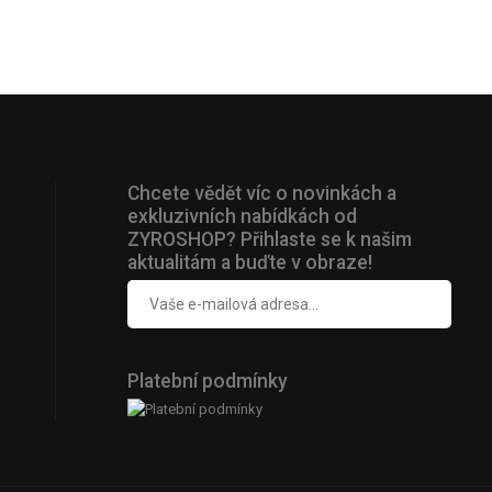
Chcete vědět víc o novinkách a
exkluzivních nabídkách od
ZYROSHOP? Přihlaste se k našim
aktualitám a buďte v obraze!
Platební podmínky