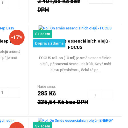
2 401,65 Kč bez
DPH
Skladem
-17%
leep Easy
Roll On směs essenciálních olejů -
Doprava zdarma
FOCUS
olejů určená
ní příjemné
FOCUS roll-on (10 ml) je směs esenciálních
olejů , připravená rovnou na kůži. Když máš
hlavu přeplněnou, čeká tě pr…
Naše cena:
285 Kč
235,54 Kč bez DPH
Skladem