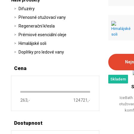
Naše produkty
Difuzéry
Přenosné otužovací vany
Regenerační křesla
Prémiové esenciální oleje
Himalájské soli
Doplňky pro ledové vany
Nejn
Cena
Skladem
S
IceBath
263,-
124721,-
otužovac
komf
Dostupnost