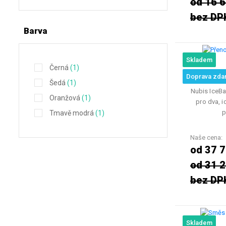
od 16 6
bez DP
Barva
Skladem
Černá
(1)
Přenosná
Doprava zda
Šedá
(1)
Nubis IceBa
Oranžová
(1)
pro dva, i
p
Tmavě modrá
(1)
Naše cena:
od 37 
od 31 2
bez DP
Skladem