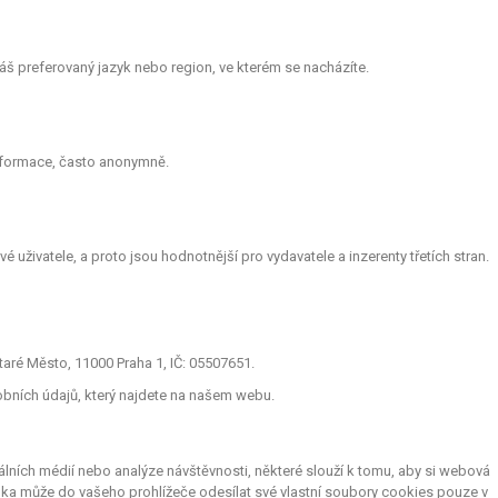
š preferovaný jazyk nebo region, ve kterém se nacházíte.
informace, často anonymně.
 uživatele, a proto jsou hodnotnější pro vydavatele a inzerenty třetích stran.
aré Město, 11000 Praha 1, IČ: 05507651.
obních údajů, který najdete na našem webu.
lních médií nebo analýze návštěvnosti, některé slouží k tomu, aby si webová
nka může do vašeho prohlížeče odesílat své vlastní soubory cookies pouze v