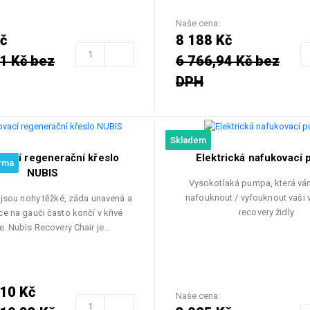
Naše cena:
č
8 188 Kč
1 Kč bez
6 766,94 Kč bez
DPH
Skladem
vací regenerační křeslo
Elektrická nafukovací
rma
NUBIS
Vysokotlaká pumpa, která v
nafouknout / vyfouknout vaši
 jsou nohy těžké, záda unavená a
recovery židly
e na gauči často končí v křivé
e. Nubis Recovery Chair je…
110 Kč
Naše cena: