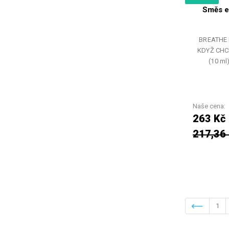
Směs e
BREATHE 
KDYŽ CHCE
(10 ml
Naše cena:
263 Kč
217,36
1