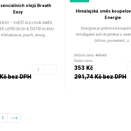
senciálních olejů Breath
Himálajská směs koupelový
Easy
Energie
EASY – SVĚŽÍ OLEJOVÁ SMĚS,
Energise je prémiová koupelo
Š LEPŠÍ DECH A ČISTŠÍ HLAVU
himálajské soli doplněná o esen
) Klimatizace, prach, smog…
(citron, pomeranč, z
Běžná cena:
405 Kč
Naše cena:
353 Kč
 Kč bez DPH
291,74 Kč bez DPH
2