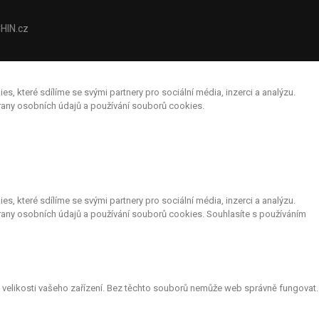
HIN.cz
které sdílíme se svými partnery pro sociální média, inzerci a analýzu.
hrany osobních údajů a používání souborů cookies.
které sdílíme se svými partnery pro sociální média, inzerci a analýzu.
rany osobních údajů a používání souborů cookies. Souhlasíte s používáním
le velikosti vašeho zařízení. Bez těchto souborů nemůže web správně fungovat.