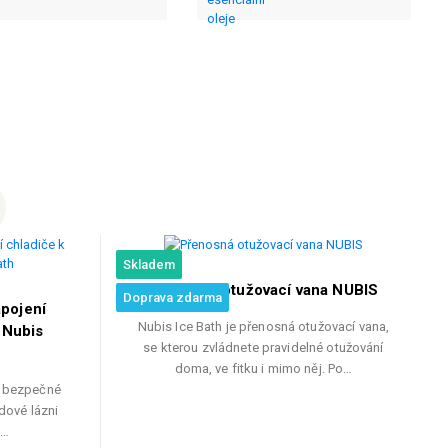
Skladem
Přenosná otužovací vana NUBIS
Doprava zdarma
pojení
Nubis Ice Bath je přenosná otužovací vana,
i Nubis
se kterou zvládnete pravidelné otužování
doma, ve fitku i mimo něj. Po…
a bezpečné
edové lázni
n…