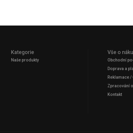
Kategorie
Vše o nák
Naše produkty
Obchodní po
Doprava a pl
Reklamace /
Zpracování 
Kontakt