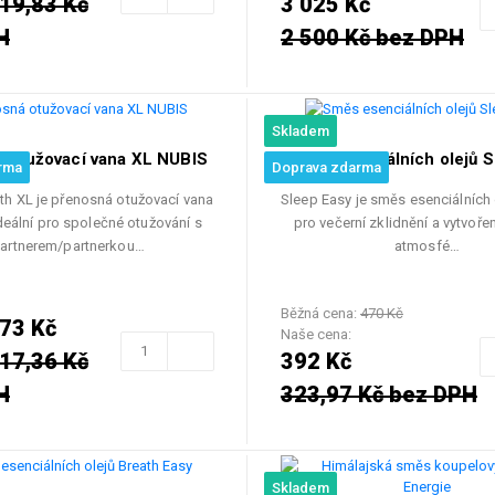
19,83 Kč
3 025 Kč
H
2 500 Kč bez DPH
Skladem
 otužovací vana XL NUBIS
Směs esenciálních olejů S
rma
Doprava zdarma
th XL je přenosná otužovací vana
Sleep Easy je směs esenciálních 
deální pro společné otužování s
pro večerní zklidnění a vytvoře
artnerem/partnerkou…
atmosfé…
Běžná cena:
470 Kč
773 Kč
Naše cena:
17,36 Kč
392 Kč
H
323,97 Kč bez DPH
Skladem