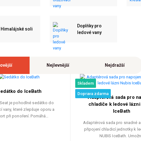
Doplňky pro
Himalájské soli
ledové vany
ovější
Nejlevnější
Nejdražší
Skladem
edátko do IceBath
Doprava zdarma
Adaptérová sada pro na
 Seat je pohodlné sedátko do
chladiče k ledové lázn
í vany, které zlepšuje oporu a
IceBath
ort při ponoření. Pomáhá…
Adaptérová sada pro snadné 
připojení chladicí jednotky k l
NUBIS IceBath. Umož