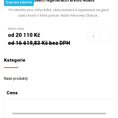
Nafukovací regenerační křeslo NUBIS
Doprava zdarma
Po tréninku jsou nohy těžké, záda unavená a regenerace na gauči
často končí v křivé poloze. Nubis Recovery Chair je…
Naše cena:
od 20 110 Kč
od 16 619,83 Kč bez DPH
Kategorie
Naše produkty
Cena