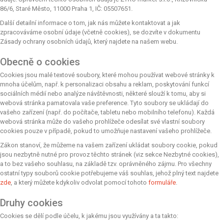
86/6, Staré Město, 11000 Praha 1, IČ: 05507651.
Další detailní informace o tom, jak nás můžete kontaktovat a jak
zpracováváme osobní údaje (včetně cookies), se dozvíte v dokumentu
Zásady ochrany osobních údajů, který najdete na našem webu.
Obecně o cookies
Cookies jsou malé textové soubory, které mohou používat webové stránky k
mnoha účelům, např. k personalizaci obsahu a reklam, poskytování funkcí
sociálních médií nebo analýze návštěvnosti, některé slouží k tomu, aby si
webová stránka pamatovala vaše preference. Tyto soubory se ukládají do
vašeho zařízení (např. do počítače, tabletu nebo mobilního telefonu). Každá
webová stránka může do vašeho prohlížeče odesílat své vlastní soubory
cookies pouze v případě, pokud to umožňuje nastavení vašeho prohlížeče.
Zákon stanoví, že můžeme na vašem zařízení ukládat soubory cookie, pokud
jsou nezbytně nutné pro provoz těchto stránek (viz sekce Nezbytné cookies),
a to bez vašeho souhlasu, na základě tzv. oprávněného zájmu. Pro všechny
ostatní typy souborů cookie potřebujeme váš souhlas, jehož plný text najdete
zde
, a který můžete kdykoliv odvolat pomocí tohoto
formuláře
.
Druhy cookies
Cookies se dělí podle účelu, k jakému jsou využívány a ta takto: