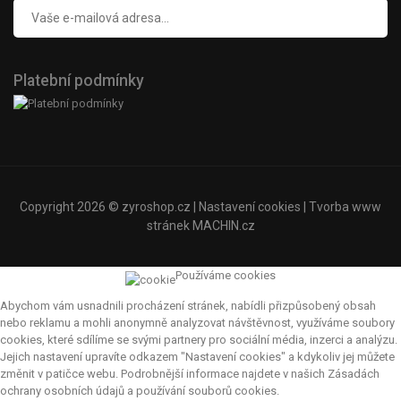
Platební podmínky
Copyright 2026 ©
zyroshop.cz
|
Nastavení cookies
| Tvorba www
stránek
MACHIN.cz
Používáme cookies
Abychom vám usnadnili procházení stránek, nabídli přizpůsobený obsah
nebo reklamu a mohli anonymně analyzovat návštěvnost, využíváme soubory
cookies, které sdílíme se svými partnery pro sociální média, inzerci a analýzu.
Jejich nastavení upravíte odkazem "Nastavení cookies" a kdykoliv jej můžete
změnit v patičce webu. Podrobnější informace najdete v našich Zásadách
ochrany osobních údajů a používání souborů cookies.