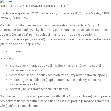
SOUHLAS SE ZPRACOVÁNÍM OSOBNÍCH ÚDAJŮ
Identifikace správce: ZYRO market s.r.o., Křižovnická 86/6, Staré Město, 11000
Praha 1, IČ: 05507651.
V souladu s ustanoveními Nařízení Evropského parlamentu a Rady EU
2016/679 o ochraně fyzických osob, v souvislosti se zpracováním osobních
údajů (dále jen „Nařízení“) souhlasím tímto s tím, aby výše uvedená
společnost (dále jen „správce“) zpracovávala mnou poskytnuté osobní údaje
(dále jen osobní údaje), a to:
cookies
pro účely:
(1)
statistické
(např. doba vaší návštěvy našich stránek, nejčastěji
používaná část webu apod.)
preferenční (např. identifikace prohlížeče, jazykové nastavení apod.)
marketingové a reklamní (např. personalizace reklamy, statistika
vyhledávání apod.)
ostatní (jiné nezařazené technické účely)
Souhlas je možno nastavit pro všechny (tlačítko Ano, souhlasím) nebo pouze
pro některé účely (zaškrtnutím příslušné části), případně je možné zamítnout
vše (tlačítko Nesouhlasím).