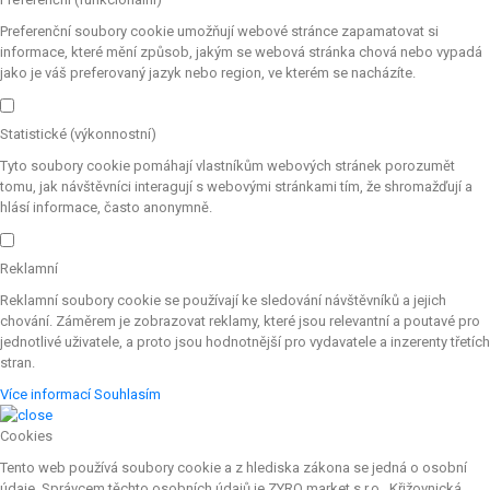
Preferenční soubory cookie umožňují webové stránce zapamatovat si
informace, které mění způsob, jakým se webová stránka chová nebo vypadá
jako je váš preferovaný jazyk nebo region, ve kterém se nacházíte.
Statistické (výkonnostní)
Tyto soubory cookie pomáhají vlastníkům webových stránek porozumět
tomu, jak návštěvníci interagují s webovými stránkami tím, že shromažďují a
hlásí informace, často anonymně.
Reklamní
Reklamní soubory cookie se používají ke sledování návštěvníků a jejich
chování. Záměrem je zobrazovat reklamy, které jsou relevantní a poutavé pro
jednotlivé uživatele, a proto jsou hodnotnější pro vydavatele a inzerenty třetích
stran.
Více informací
Souhlasím
Cookies
Tento web používá soubory cookie a z hlediska zákona se jedná o osobní
údaje. Správcem těchto osobních údajů je ZYRO market s.r.o., Křižovnická