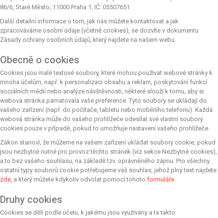
86/6, Staré Město, 11000 Praha 1, IČ: 05507651.
Další detailní informace o tom, jak nás můžete kontaktovat a jak
zpracováváme osobní údaje (včetně cookies), se dozvíte v dokumentu
Zásady ochrany osobních údajů, který najdete na našem webu.
Obecně o cookies
Cookies jsou malé textové soubory, které mohou používat webové stránky k
mnoha účelům, např. k personalizaci obsahu a reklam, poskytování funkcí
sociálních médií nebo analýze návštěvnosti, některé slouží k tomu, aby si
webová stránka pamatovala vaše preference. Tyto soubory se ukládají do
vašeho zařízení (např. do počítače, tabletu nebo mobilního telefonu). Každá
webová stránka může do vašeho prohlížeče odesílat své vlastní soubory
cookies pouze v případě, pokud to umožňuje nastavení vašeho prohlížeče.
Zákon stanoví, že můžeme na vašem zařízení ukládat soubory cookie, pokud
jsou nezbytně nutné pro provoz těchto stránek (viz sekce Nezbytné cookies),
a to bez vašeho souhlasu, na základě tzv. oprávněného zájmu. Pro všechny
ostatní typy souborů cookie potřebujeme váš souhlas, jehož plný text najdete
zde
, a který můžete kdykoliv odvolat pomocí tohoto
formuláře
.
Druhy cookies
Cookies se dělí podle účelu, k jakému jsou využívány a ta takto: