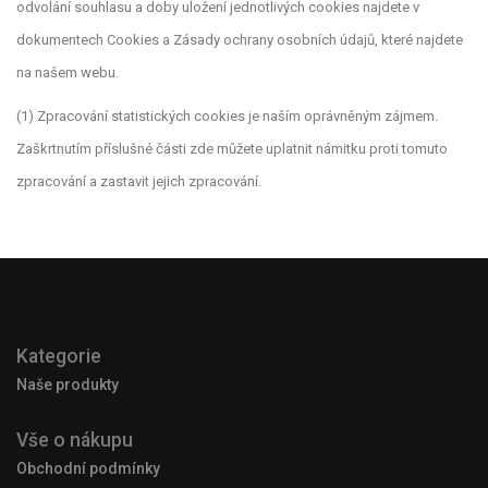
odvolání souhlasu a doby uložení jednotlivých cookies najdete v
dokumentech Cookies a Zásady ochrany osobních údajů, které najdete
na našem webu.
(1) Zpracování statistických cookies je naším oprávněným zájmem.
Zaškrtnutím příslušné části zde můžete uplatnit námitku proti tomuto
zpracování a zastavit jejich zpracování.
Kategorie
Naše produkty
Vše o nákupu
Obchodní podmínky