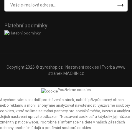
Platební podmínky
Copyright 2026 ©
zyroshop.cz
|
Nastavení cookies
| Tvorba www
stránek
MACHIN.cz
Používáme cookies
Abychom vám usnadnili procházení stránek, nabídli přizpůsobený obsah
nebo reklamu a mohli anonymně analyzovat návštěvnost, využíváme soubory
cookies, které sdílíme se svými partnery pro sociální média, inzerci a analýzu.
Jejich nastavení upravíte odkazem "Nastavení cookies" a kdykoliv jej můžete
změnit v patičce webu. Podrobnější informace najdete v našich Zásadách
ochrany osobních údajů a používání souborů cookies.