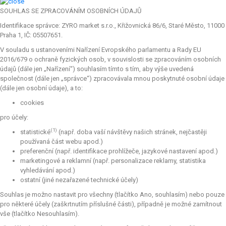
SOUHLAS SE ZPRACOVÁNÍM OSOBNÍCH ÚDAJŮ
Identifikace správce: ZYRO market s.r.o., Křižovnická 86/6, Staré Město, 11000
Praha 1, IČ: 05507651.
V souladu s ustanoveními Nařízení Evropského parlamentu a Rady EU
2016/679 o ochraně fyzických osob, v souvislosti se zpracováním osobních
údajů (dále jen „Nařízení“) souhlasím tímto s tím, aby výše uvedená
společnost (dále jen „správce“) zpracovávala mnou poskytnuté osobní údaje
(dále jen osobní údaje), a to:
cookies
pro účely:
(1)
statistické
(např. doba vaší návštěvy našich stránek, nejčastěji
používaná část webu apod.)
preferenční (např. identifikace prohlížeče, jazykové nastavení apod.)
marketingové a reklamní (např. personalizace reklamy, statistika
vyhledávání apod.)
ostatní (jiné nezařazené technické účely)
Souhlas je možno nastavit pro všechny (tlačítko Ano, souhlasím) nebo pouze
pro některé účely (zaškrtnutím příslušné části), případně je možné zamítnout
vše (tlačítko Nesouhlasím).