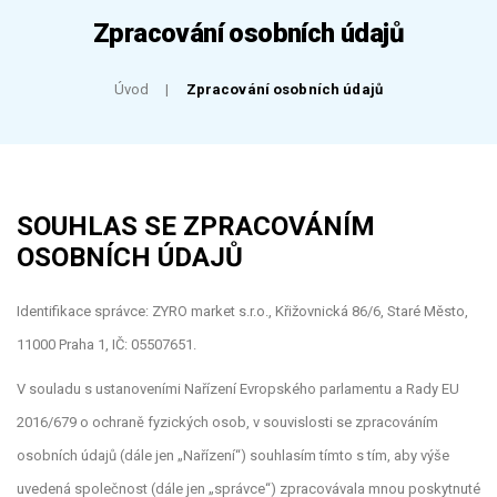
Zpracování osobních údajů
Úvod
Zpracování osobních údajů
SOUHLAS SE ZPRACOVÁNÍM
OSOBNÍCH ÚDAJŮ
Identifikace správce: ZYRO market s.r.o., Křižovnická 86/6, Staré Město,
11000 Praha 1, IČ: 05507651.
V souladu s ustanoveními Nařízení Evropského parlamentu a Rady EU
2016/679 o ochraně fyzických osob, v souvislosti se zpracováním
osobních údajů (dále jen „Nařízení“) souhlasím tímto s tím, aby výše
uvedená společnost (dále jen „správce“) zpracovávala mnou poskytnuté