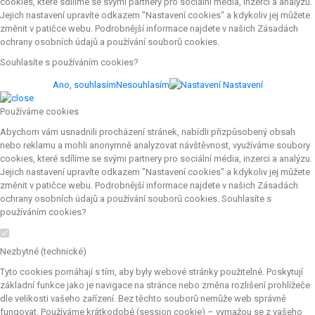
cookies, které sdílíme se svými partnery pro sociální média, inzerci a analýzu.
Jejich nastavení upravíte odkazem "Nastavení cookies" a kdykoliv jej můžete
změnit v patičce webu. Podrobnější informace najdete v našich Zásadách
ochrany osobních údajů a používání souborů cookies.
Souhlasíte s používáním cookies?
Ano, souhlasím
Nesouhlasím
Nastavení
Používáme cookies
Abychom vám usnadnili procházení stránek, nabídli přizpůsobený obsah
nebo reklamu a mohli anonymně analyzovat návštěvnost, využíváme soubory
cookies, které sdílíme se svými partnery pro sociální média, inzerci a analýzu.
Jejich nastavení upravíte odkazem "Nastavení cookies" a kdykoliv jej můžete
změnit v patičce webu. Podrobnější informace najdete v našich Zásadách
ochrany osobních údajů a používání souborů cookies. Souhlasíte s
používáním cookies?
Nezbytné (technické)
Tyto cookies pomáhají s tím, aby byly webové stránky použitelné. Poskytují
základní funkce jako je navigace na stránce nebo změna rozlišení prohlížeče
dle velikosti vašeho zařízení. Bez těchto souborů nemůže web správně
fungovat. Používáme krátkodobé (session cookie) – vymažou se z vašeho