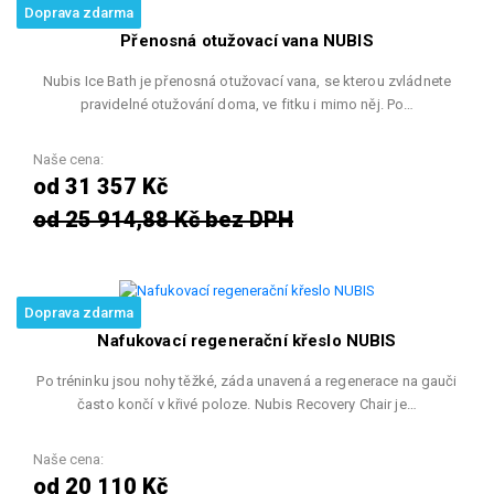
Doprava zdarma
Přenosná otužovací vana NUBIS
Nubis Ice Bath je přenosná otužovací vana, se kterou zvládnete
pravidelné otužování doma, ve fitku i mimo něj. Po…
Naše cena:
od 31 357 Kč
od 25 914,88 Kč bez DPH
Doprava zdarma
Nafukovací regenerační křeslo NUBIS
Po tréninku jsou nohy těžké, záda unavená a regenerace na gauči
často končí v křivé poloze. Nubis Recovery Chair je…
Naše cena:
od 20 110 Kč