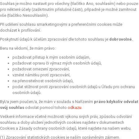
Souhlas je možno nastavit pro všechny (tlačítko Ano, souhlasím) nebo pouze
pro některé účely (zaškrtnutím příslušné části), případně je možné zamítnout
vše (tlačítko Nesouhlasím).
Při udělení souhlasu smarketingovými a preferenčními cookies může
docházet k profilování.
Poskytnutí údajů k účelům zpracování dle tohoto souhlasu je
dobrovolné.
Beru na vědomí, že mám právo:
požadovat přístup k mým osobním údajům,
požadovat opravu či výmaz mých osobních údajů,
požadovat omezení zpracování,
vznést námitku proti zpracování,
na přenositelnost osobních údajů,
podat stížnost proti zpracování osobních údajů u Úřadu pro ochranu
osobních údajů.
Byl/a jsem poučen/a, že mám v souladu s Nařízením
právo kdykoliv odvolat
svůj souhlas
odvolat pomocí tohoto
odkazu
.
Veškeré informace včetně možnosti výkonu svých práv, způsobu odvolání
souhlasu a doby uložení jednotlivých cookies najdete v dokumentech
Cookies a Zásady ochrany osobních údajů, které najdete na našem webu.
(1) Zpracování statistických cookies je naším oprávněným zájmem.