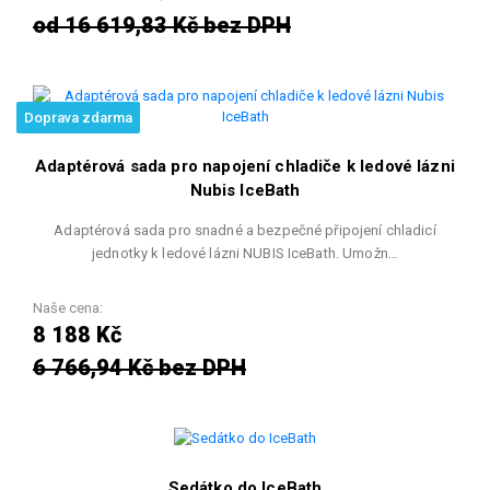
od 16 619,83 Kč bez DPH
Doprava zdarma
Adaptérová sada pro napojení chladiče k ledové lázni
Nubis IceBath
Adaptérová sada pro snadné a bezpečné připojení chladicí
jednotky k ledové lázni NUBIS IceBath. Umožn…
Naše cena:
8 188 Kč
6 766,94 Kč bez DPH
Sedátko do IceBath