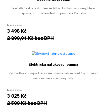
IceBath Seat je pohodlné sedátko do otužovací vany, které
zlepšuje oporu a komfort při ponoření. Pomáhá…
Naše cena:
3 498 Kč
2 890,91 Kč bez DPH
Elektrická nafukovací pumpa
Vysokotlaká pumpa, která vám umožní nafouknout / vyfouknout
vaši vanu nebo recovery židly
Naše cena:
3 025 Kč
2 500 Kč bez DPH