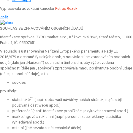
Vypracovala advokátní kancelář
Petráš Rezek
Zpět
SOUHLAS SE ZPRACOVÁNÍM OSOBNÍCH ÚDAJŮ
Identifikace správce: ZYRO market s.r.o., Křižovnická 86/6, Staré Město, 11000
Praha 1, IČ: 05507651.
V souladu s ustanoveními Nařízení Evropského parlamentu a Rady EU
2016/679 o ochraně fyzických osob, v souvislosti se zpracováním osobních
údajů (dále jen „Nařízení“) souhlasím tímto s tím, aby výše uvedená
společnost (dále jen „správce“) zpracovávala mnou poskytnuté osobní údaje
(dále jen osobní údaje), a to:
cookies
pro účely:
(1)
statistické
(např. doba vaší návštěvy našich stránek, nejčastěji
používaná část webu apod.)
preferenční (např. identifikace prohlížeče, jazykové nastavení apod.)
marketingové a reklamní (např. personalizace reklamy, statistika
vyhledávání apod.)
ostatní (jiné nezařazené technické účely)