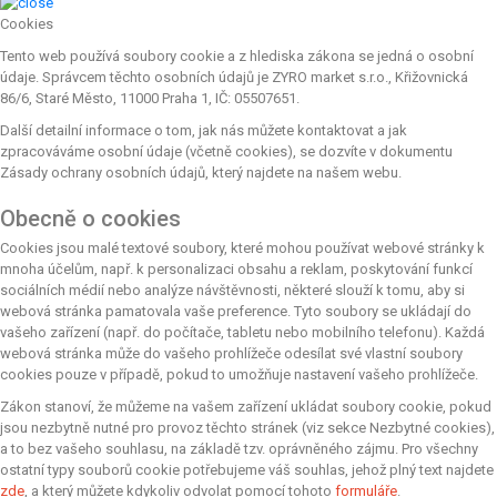
Cookies
Tento web používá soubory cookie a z hlediska zákona se jedná o osobní
údaje. Správcem těchto osobních údajů je ZYRO market s.r.o., Křižovnická
86/6, Staré Město, 11000 Praha 1, IČ: 05507651.
Další detailní informace o tom, jak nás můžete kontaktovat a jak
zpracováváme osobní údaje (včetně cookies), se dozvíte v dokumentu
Zásady ochrany osobních údajů, který najdete na našem webu.
Obecně o cookies
Cookies jsou malé textové soubory, které mohou používat webové stránky k
mnoha účelům, např. k personalizaci obsahu a reklam, poskytování funkcí
sociálních médií nebo analýze návštěvnosti, některé slouží k tomu, aby si
webová stránka pamatovala vaše preference. Tyto soubory se ukládají do
vašeho zařízení (např. do počítače, tabletu nebo mobilního telefonu). Každá
webová stránka může do vašeho prohlížeče odesílat své vlastní soubory
cookies pouze v případě, pokud to umožňuje nastavení vašeho prohlížeče.
Zákon stanoví, že můžeme na vašem zařízení ukládat soubory cookie, pokud
jsou nezbytně nutné pro provoz těchto stránek (viz sekce Nezbytné cookies),
a to bez vašeho souhlasu, na základě tzv. oprávněného zájmu. Pro všechny
ostatní typy souborů cookie potřebujeme váš souhlas, jehož plný text najdete
zde
, a který můžete kdykoliv odvolat pomocí tohoto
formuláře
.