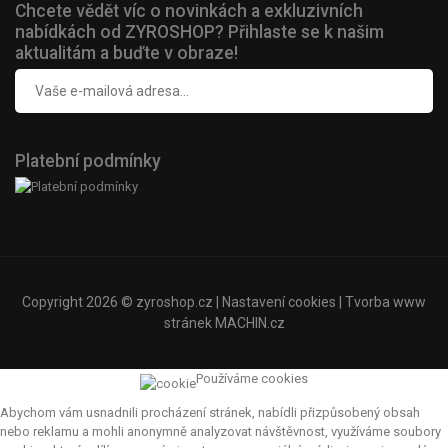
Chcete vědět víc o novinkách a exkluzivních
nabídkách od ZYROSHOP? Přihlaste se k našim
aktualitám a buďte v obraze!
Platební podmínky
Copyright 2026 ©
zyroshop.cz
|
Nastavení cookies
| Tvorba www
stránek
MACHIN.cz
Používáme cookies
Abychom vám usnadnili procházení stránek, nabídli přizpůsobený obsah
nebo reklamu a mohli anonymně analyzovat návštěvnost, využíváme soubory