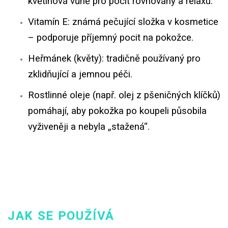
květinová vůně pro pocit rovnováhy a relaxu.
Vitamín E: známá pečující složka v kosmetice
– podporuje příjemný pocit na pokožce.
Heřmánek (květy): tradičně používaný pro
zklidňující a jemnou péči.
Rostlinné oleje (např. olej z pšeničných klíčků)
pomáhají, aby pokožka po koupeli působila
vyživeněji a nebyla „stažená“.
JAK SE POUŽÍVÁ