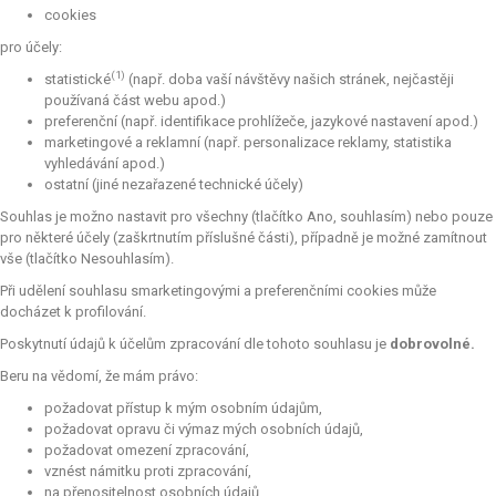
cookies
pro účely:
(1)
statistické
(např. doba vaší návštěvy našich stránek, nejčastěji
používaná část webu apod.)
preferenční (např. identifikace prohlížeče, jazykové nastavení apod.)
marketingové a reklamní (např. personalizace reklamy, statistika
vyhledávání apod.)
ostatní (jiné nezařazené technické účely)
Souhlas je možno nastavit pro všechny (tlačítko Ano, souhlasím) nebo pouze
pro některé účely (zaškrtnutím příslušné části), případně je možné zamítnout
vše (tlačítko Nesouhlasím).
Při udělení souhlasu smarketingovými a preferenčními cookies může
docházet k profilování.
Poskytnutí údajů k účelům zpracování dle tohoto souhlasu je
dobrovolné.
Beru na vědomí, že mám právo:
požadovat přístup k mým osobním údajům,
požadovat opravu či výmaz mých osobních údajů,
požadovat omezení zpracování,
vznést námitku proti zpracování,
na přenositelnost osobních údajů,