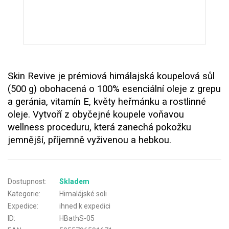
Skin Revive je prémiová himálajská koupelová sůl
(500 g) obohacená o 100% esenciální oleje z grepu
a geránia, vitamín E, květy heřmánku a rostlinné
oleje. Vytvoří z obyčejné koupele voňavou
wellness proceduru, která zanechá pokožku
jemnější, příjemně vyživenou a hebkou.
Dostupnost:
Skladem
Kategorie:
Himalájské soli
Expedice:
ihned k expedici
ID:
HBathS-05