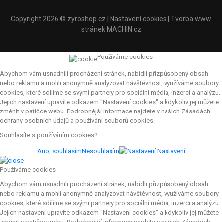
Copyright 2026 ©
zyroshop.cz
|
Nastavení cookies
| Tvorba www
stránek
MACHIN.cz
Používáme cookies
Abychom vám usnadnili procházení stránek, nabídli přizpůsobený obsah
nebo reklamu a mohli anonymně analyzovat návštěvnost, využíváme soubory
cookies, které sdílíme se svými partnery pro sociální média, inzerci a analýzu.
Jejich nastavení upravíte odkazem "Nastavení cookies" a kdykoliv jej můžete
změnit v patičce webu. Podrobnější informace najdete v našich Zásadách
ochrany osobních údajů a používání souborů cookies.
Souhlasíte s používáním cookies?
Ano, souhlasím
Nesouhlasím
Nastavení
Používáme cookies
Abychom vám usnadnili procházení stránek, nabídli přizpůsobený obsah
nebo reklamu a mohli anonymně analyzovat návštěvnost, využíváme soubory
cookies, které sdílíme se svými partnery pro sociální média, inzerci a analýzu.
Jejich nastavení upravíte odkazem "Nastavení cookies" a kdykoliv jej můžete
změnit v patičce webu. Podrobnější informace najdete v našich Zásadách