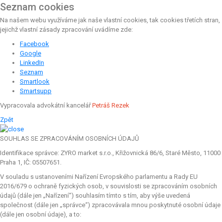
Seznam cookies
Na našem webu využíváme jak naše vlastní cookies, tak cookies třetích stran,
jejichž vlastní zásady zpracování uvádíme zde:
Facebook
Google
LinkedIn
Seznam
Smartlook
Smartsupp
Vypracovala advokátní kancelář
Petráš Rezek
Zpět
SOUHLAS SE ZPRACOVÁNÍM OSOBNÍCH ÚDAJŮ
Identifikace správce: ZYRO market s.r.o., Křižovnická 86/6, Staré Město, 11000
Praha 1, IČ: 05507651.
V souladu s ustanoveními Nařízení Evropského parlamentu a Rady EU
2016/679 o ochraně fyzických osob, v souvislosti se zpracováním osobních
údajů (dále jen „Nařízení“) souhlasím tímto s tím, aby výše uvedená
společnost (dále jen „správce“) zpracovávala mnou poskytnuté osobní údaje
(dále jen osobní údaje), a to: