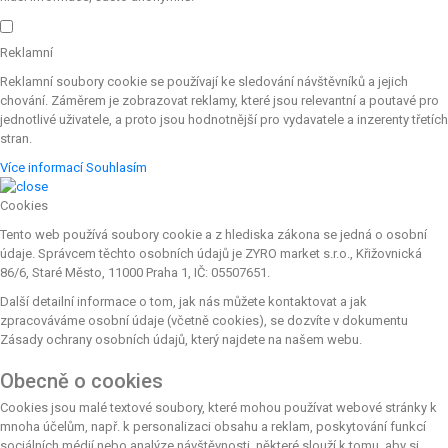
Reklamní
Reklamní soubory cookie se používají ke sledování návštěvníků a jejich
chování. Záměrem je zobrazovat reklamy, které jsou relevantní a poutavé pro
jednotlivé uživatele, a proto jsou hodnotnější pro vydavatele a inzerenty třetích
stran.
Více informací
Souhlasím
Cookies
Tento web používá soubory cookie a z hlediska zákona se jedná o osobní
údaje. Správcem těchto osobních údajů je ZYRO market s.r.o., Křižovnická
86/6, Staré Město, 11000 Praha 1, IČ: 05507651.
Další detailní informace o tom, jak nás můžete kontaktovat a jak
zpracováváme osobní údaje (včetně cookies), se dozvíte v dokumentu
Zásady ochrany osobních údajů, který najdete na našem webu.
Obecně o cookies
Cookies jsou malé textové soubory, které mohou používat webové stránky k
mnoha účelům, např. k personalizaci obsahu a reklam, poskytování funkcí
sociálních médií nebo analýze návštěvnosti, některé slouží k tomu, aby si