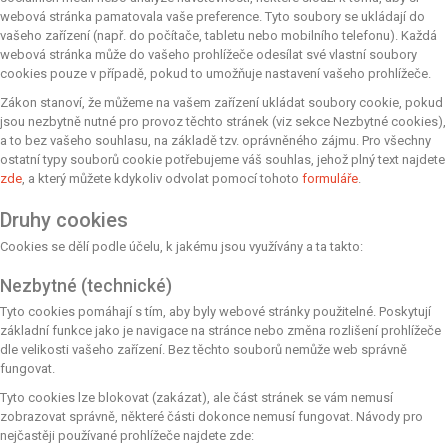
webová stránka pamatovala vaše preference. Tyto soubory se ukládají do
vašeho zařízení (např. do počítače, tabletu nebo mobilního telefonu). Každá
webová stránka může do vašeho prohlížeče odesílat své vlastní soubory
cookies pouze v případě, pokud to umožňuje nastavení vašeho prohlížeče.
Zákon stanoví, že můžeme na vašem zařízení ukládat soubory cookie, pokud
jsou nezbytně nutné pro provoz těchto stránek (viz sekce Nezbytné cookies),
a to bez vašeho souhlasu, na základě tzv. oprávněného zájmu. Pro všechny
ostatní typy souborů cookie potřebujeme váš souhlas, jehož plný text najdete
zde
, a který můžete kdykoliv odvolat pomocí tohoto
formuláře
.
Druhy cookies
Cookies se dělí podle účelu, k jakému jsou využívány a ta takto:
Nezbytné (technické)
Tyto cookies pomáhají s tím, aby byly webové stránky použitelné. Poskytují
základní funkce jako je navigace na stránce nebo změna rozlišení prohlížeče
dle velikosti vašeho zařízení. Bez těchto souborů nemůže web správně
fungovat.
Tyto cookies lze blokovat (zakázat), ale část stránek se vám nemusí
zobrazovat správně, některé části dokonce nemusí fungovat. Návody pro
nejčastěji používané prohlížeče najdete zde: