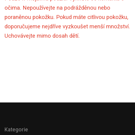
očima. Nepoužívejte na podrážděnou nebo
poraněnou pokožku. Pokud máte citlivou pokožku,
doporučujeme nejdříve vyzkoušet menší množství.
Uchovávejte mimo dosah dětí.
Kategorie