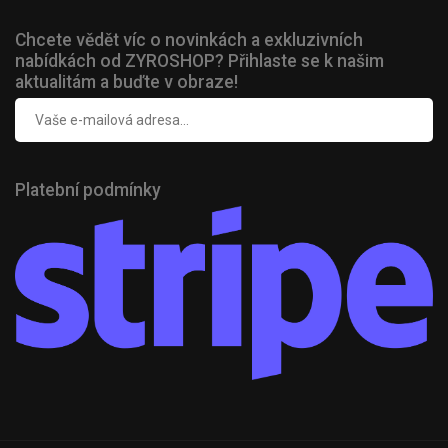
Chcete vědět víc o novinkách a exkluzivních
nabídkách od ZYROSHOP? Přihlaste se k našim
aktualitám a buďte v obraze!
Platební podmínky