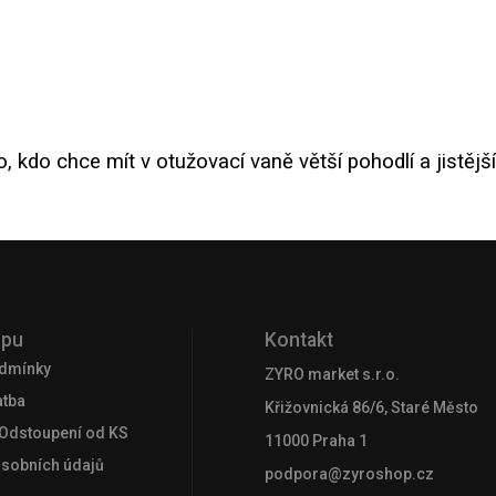
 kdo chce mít v otužovací vaně větší pohodlí a jistější
upu
Kontakt
dmínky
ZYRO market s.r.o.
atba
Křižovnická 86/6, Staré Město
 Odstoupení od KS
11000 Praha 1
osobních údajů
podpora@zyroshop.cz