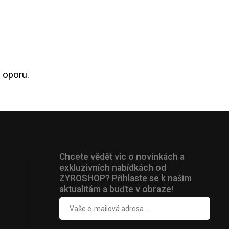
 oporu.
Chcete vědět víc o novinkách a
exkluzivních nabídkách od
ZYROSHOP? Přihlaste se k našim
aktualitám a buďte v obraze!