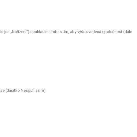
 jen „Nařízení“) souhlasím tímto s tím, aby výše uvedená společnost (dále
še (tlačítko Nesouhlasím).