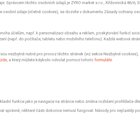
. Správcem těchto osobních údajů je ZYRO market s.r.o., Křižovnická 86/6, St
áme osobní údaje (včetně cookies), se dozvíte v dokumentu Zásady ochrany os
oha účelům, např. k personalizaci obsahu a reklam, poskytování funkcí sociá
zení (např. do počítače, tabletu nebo mobilního telefonu). Každá webová strá
sou nezbytně nutné pro provoz těchto stránek (viz sekce Nezbytné cookies), 
zde
, a který můžete kdykoliv odvolat pomocí tohoto
formuláře
.
ákladní funkce jako je navigace na stránce nebo změna rozlišení prohlížeče d
vat správně, některé části dokonce nemusí fungovat. Návody pro nejčastěji po