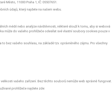
aré Město, 11000 Praha 1, IČ: 05507651.
obních údajů, který najdete na našem webu.
lních médií nebo analýze návštěvnosti, některé slouží k tomu, aby si webová
nka může do vašeho prohlížeče odesílat své vlastní soubory cookies pouze v
a to bez vašeho souhlasu, na základě tzv. oprávněného zájmu. Pro všechny
le velikosti vašeho zařízení. Bez těchto souborů nemůže web správně fungovat.
užívané prohlížeče najdete zde: