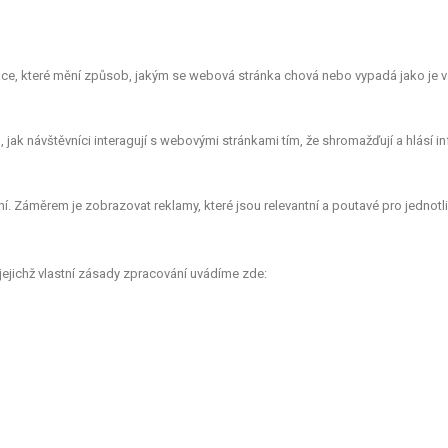
e, které mění způsob, jakým se webová stránka chová nebo vypadá jako je vá
ak návštěvníci interagují s webovými stránkami tím, že shromažďují a hlásí 
. Záměrem je zobrazovat reklamy, které jsou relevantní a poutavé pro jednotlivé
jejichž vlastní zásady zpracování uvádíme zde: