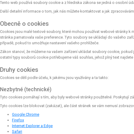
Tento web používá soubory cookie a z hlediska zákona se jedná o osobní údaje
Další detailní informace o tom, jak nás můžete kontaktovat a jak zpracováv
Obecně o cookies
Cookies jsou malé textové soubory, které mohou používat webové stránky k mn
stránka pamatovala vaše preference. Tyto soubory se ukládají do vašeho zaří
případě, pokud to umožňuje nastavení vašeho prohlížeče.
Zákon stanoví, že můžeme na vašem zařízení ukládat soubory cookie, pokud j
ostatní typy souborů cookie potřebujeme váš souhlas, jehož plný text najdete
Druhy cookies
Cookies se dělí podle účelu, k jakému jsou využívány a ta takto:
Nezbytné (technické)
Tyto cookies pomáhají s tím, aby byly webové stránky použitelné. Poskytují z
Tyto cookies lze blokovat (zakázat), ale část stránek se vám nemusí zobrazo
Google Chrome
Firefox
Internet Explorer a Edge
Safari