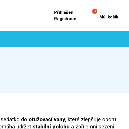
0
Přihlášení
Můj košík
Registrace
é sedátko do
otužovací vany
, které zlepšuje oporu
Pomáhá udržet
stabilní polohu
a zpříjemní sezení