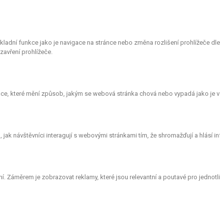
ákladní funkce jako je navigace na stránce nebo změna rozlišení prohlížeče d
avření prohlížeče.
e, které mění způsob, jakým se webová stránka chová nebo vypadá jako je vá
ak návštěvníci interagují s webovými stránkami tím, že shromažďují a hlásí 
. Záměrem je zobrazovat reklamy, které jsou relevantní a poutavé pro jednotlivé