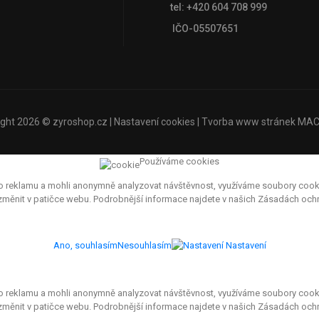
tel: +420 604 708 999
IČO-05507651
ight 2026 ©
zyroshop.cz
|
Nastavení cookies
| Tvorba www stránek
MAC
Používáme cookies
eklamu a mohli anonymně analyzovat návštěvnost, využíváme soubory cookies, 
e změnit v patičce webu. Podrobnější informace najdete v našich Zásadách oc
Ano, souhlasím
Nesouhlasím
Nastavení
eklamu a mohli anonymně analyzovat návštěvnost, využíváme soubory cookies, 
 změnit v patičce webu. Podrobnější informace najdete v našich Zásadách och