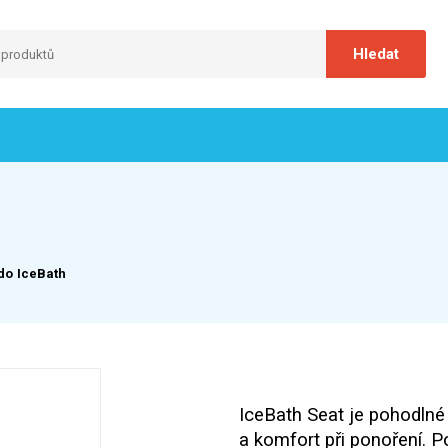
do IceBath
IceBath Seat je pohodln
a komfort při ponoření. 