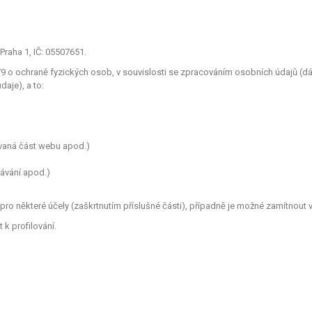
Praha 1, IČ: 05507651.
o ochraně fyzických osob, v souvislosti se zpracováním osobních údajů (dále
aje), a to:
ívaná část webu apod.)
dávání apod.)
ro některé účely (zaškrtnutím příslušné části), případně je možné zamítnout v
k profilování.