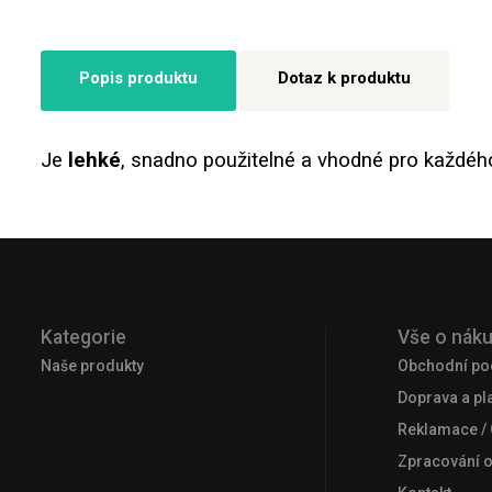
Popis produktu
Dotaz k produktu
Je
lehké
, snadno použitelné a vhodné pro každého,
Kategorie
Vše o nák
Naše produkty
Obchodní po
Doprava a pl
Reklamace /
Zpracování 