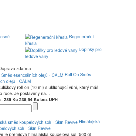
nosné
Regenerační
křesla
Doplňky pro
ledové vany
Doprava zdarma
Roll On Směs
ích olejů - CALM
ličkový roll-on (10 ml) s uklidňující vůní, který máš
po ruce. Je postavený na…
a:
285 Kč
235,54 Kč bez DPH
Himálajská
elových solí - Skin Revive
ve je prémiová himálajská koupelová sůl (500 g)