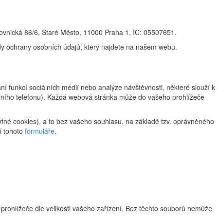
žovnická 86/6, Staré Město, 11000 Praha 1, IČ: 05507651.
ady ochrany osobních údajů, který najdete na našem webu.
 funkcí sociálních médií nebo analýze návštěvnosti, některé slouží k
ilního telefonu). Každá webová stránka může do vašeho prohlížeče
tné cookies), a to bez vašeho souhlasu, na základě tzv. oprávněného
í tohoto
formuláře
.
 prohlížeče dle velikosti vašeho zařízení. Bez těchto souborů nemůže