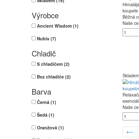
Skladem
(19)
Himalájs
koupele 
Výrobce
Běžná c
Naše ce
Ancient Wisdom
(1)
Nubis
(7)
Chladič
S chladičem
(2)
Sklade
Bez chladiče
(2)
koupelov
Barva
Relaxačn
esenciá
Černá
(1)
Naše ce
Šedá
(1)
Oranžová
(1)