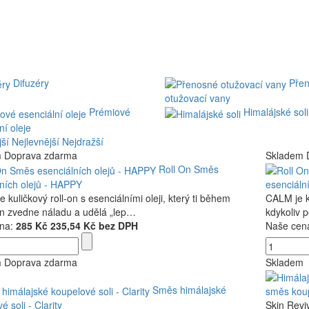
Difuzéry
Pře
otužovací vany
Prémiové
Himalájské soli
ní oleje
ší
Nejlevnější
Nejdražší
m
Doprava zdarma
Skladem
Roll On Směs
ních olejů - HAPPY
esenciáln
 kuličkový roll-on s esenciálními oleji, který ti během
CALM je ku
in zvedne náladu a udělá „lep…
kdykoliv 
na:
285 Kč
235,54 Kč bez DPH
Naše cen
m
Doprava zdarma
Skladem
Směs himálajské
směs koup
é soli - Clarity
Skin Revi