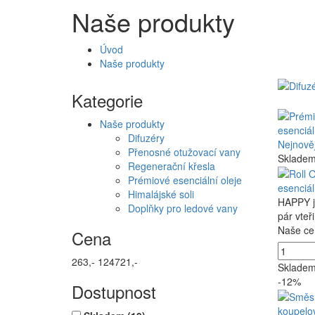
Naše produkty
Úvod
Naše produkty
Kategorie
Naše produkty
esenciál
Difuzéry
Nejnověj
Přenosné otužovací vany
Sklade
Regenerační křesla
Prémiové esenciální oleje
esenciál
Himalájské soli
HAPPY je
Doplňky pro ledové vany
pár vteř
Naše ce
Cena
263,-
124721,-
Sklade
-12%
Dostupnost
koupelov