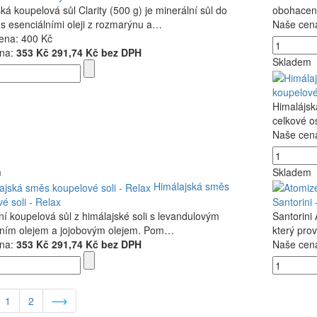
ká koupelová sůl Clarity (500 g) je minerální sůl do
obohacená
s esenciálními oleji z rozmarýnu a…
Naše cen
ena:
400 Kč
na:
353 Kč
291,74 Kč bez DPH
Skladem
koupelové
Himalájsk
celkové o
Naše cen
m
Skladem
Himálajská směs
é soli - Relax
Santorini
í koupelová sůl z himálajské soli s levandulovým
Santorini
lním olejem a jojobovým olejem. Pom…
který pro
na:
353 Kč
291,74 Kč bez DPH
Naše cen
1
2