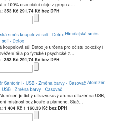
 o 100% esenciální oleje z grepu a…
a:
353 Kč
291,74 Kč bez DPH
Himálajská směs
 soli - Detox
á koupelová sůl Detox je určena pro očistu pokožky i
svěžení těla po fyzické i psychické z…
a:
353 Kč
291,74 Kč bez DPH
Atomizér
 - USB - Změna barvy - Časovač
 Atomiser je tichý ultrazvukový aroma difuzér na USB,
voní místnost bez kouře a plamene. Stač…
a:
1 404 Kč
1 160,33 Kč bez DPH