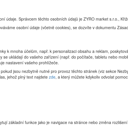
bní údaje. Správcem těchto osobních údajů je ZYRO market s.r.o., Kři
racováváme osobní údaje (včetně cookies), se dozvíte v dokumentu Zás
ky k mnoha účelům, např. k personalizaci obsahu a reklam, poskytování
 se ukládají do vašeho zařízení (např. do počítače, tabletu nebo mob
uje nastavení vašeho prohlížeče.
pokud jsou nezbytně nutné pro provoz těchto stránek (viz sekce Nezby
as, jehož plný text najdete
zde
, a který můžete kdykoliv odvolat pomoc
ytují základní funkce jako je navigace na stránce nebo změna rozlišení