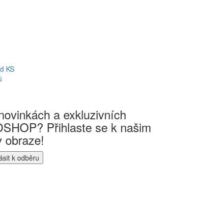
od KS
ů
novinkách a exkluzivních
SHOP? Přihlaste se k našim
v obraze!